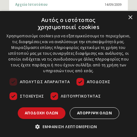
Αρχείο Ιστοτόπου
14/09/2009
×
Αυτός ο ιστότοπος
χρησιμοποιεί cookies
1
2
3
4
5
Χρησιμοποιούμε cookies για να εξατομικεύσουμε το περιεχόμενο,
τις διαφημίσεις και να αναλύσουμε την επισκεψιμότητά μας.
Μοιραζόμαστε επίσης πληροφορίες σχετικά με τη χρήση του
ιστότοπού μας με τους συνεργάτες διαφήμισης και ανάλυσης, οι
οποίοι ενδέχεται να τις συνδυάσουν με άλλες πληροφορίες που
τους έχετε παράσχει ή που έχουν συλλέξει από τη χρήση των
ΣΧΕΤΙΚΑ ΜΕ ΕΜΑΣ
υπηρεσιών τους από εσάς.
Περισσότερα
ΑΠΟΛΎΤΩΣ ΑΠΑΡΑΊΤΗΤΑ
ΑΠΌΔΟΣΗΣ
ΣΤΌΧΕΥΣΗΣ
ΛΕΙΤΟΥΡΓΙΚΌΤΗΤΑΣ
Πλατεία Καρύτση 10, Αθήνα, ΤΚ 105 61, Ελλάδα
ΑΠΟΔΟΧΉ ΌΛΩΝ
ΑΠΌΡΡΙΨΗ ΌΛΩΝ
Tηλ.: 210 32 28 705
info@arxaiologia.gr
ΕΜΦΆΝΙΣΗ ΛΕΠΤΟΜΕΡΕΙΏΝ