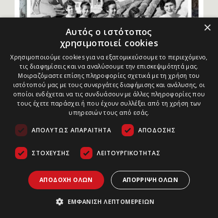
×
Αυτός ο ιστότοπος
χρησιμοποιεί cookies
Χρησιμοποιούμε cookies για να εξατομικεύσουμε το περιεχόμενο,
τις διαφημίσεις και να αναλύσουμε την επισκεψιμότητά μας.
Μοιραζόμαστε επίσης πληροφορίες σχετικά με τη χρήση του
ιστότοπού μας με τους συνεργάτες διαφήμισης και ανάλυσης, οι
οποίοι ενδέχεται να τις συνδυάσουν με άλλες πληροφορίες που
από Archaeology Newsroom
τους έχετε παράσχει ή που έχουν συλλέξει από τη χρήση των
υπηρεσιών τους από εσάς.
Οι γυναίκες της Μονεμβασίας
αφηγούνται τη ζωή στο Κάστρο
ΑΠΟΛΎΤΩΣ ΑΠΑΡΑΊΤΗΤΑ
ΑΠΌΔΟΣΗΣ
Προφορικές μαρτυρίες, αρχειακό υλικό και μαθητική
ΣΤΌΧΕΥΣΗΣ
ΛΕΙΤΟΥΡΓΙΚΌΤΗΤΑΣ
ψηφιακή αφήγηση φωτίζουν τη νεότερη ιστορία της
Μονεμβασίας, στις 31 Ιουλίου.
ΑΠΟΔΟΧΉ ΌΛΩΝ
ΑΠΌΡΡΙΨΗ ΌΛΩΝ
Ειδήσεις
27/07/2026
ΕΜΦΆΝΙΣΗ ΛΕΠΤΟΜΕΡΕΙΏΝ