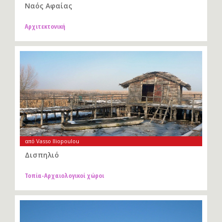
Ναός Αφαίας
Αρχιτεκτονική
από Vasso Iliopoulou
Δισπηλιό
Τοπία-Αρχαιολογικοί χώροι