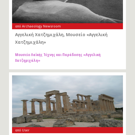
από Archaeology Newsroom
Αγγελική Χατζημιχάλη, Μουσείο «Αγγελική
Χατζημιχάλη»
Μουσείο Λαϊκής Τέχνης και Παράδοσης «Αγγελική
Χατζημιχάλη»
από User