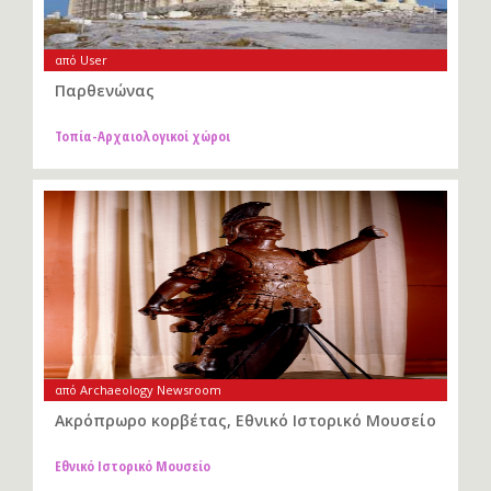
από User
Παρθενώνας
Τοπία-Αρχαιολογικοί χώροι
από Archaeology Newsroom
Ακρόπρωρο κορβέτας, Εθνικό Ιστορικό Μουσείο
Εθνικό Ιστορικό Μουσείο