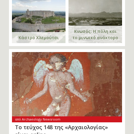
Κνωσός: Η πόλη και
Κάστρο Χλεμούτσι
το μινωικό ανάκτορο
από Archaeology Newsroom
Το τεύχος 148 της «Αρχαιολογίας»