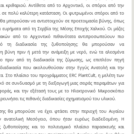
αι κριθαριού. Αντίθετα από το Αρχοντικό, οι σπόροι από την
ι σε πολύ καλύτερη κατάσταση. Οι φυτρωμένοι σπόροι από το
 θα μπορούσαν να αντιστοιχούν σε προετοιμασία βύνης, όπως
α ευρήματα από τη Σερβία της Μέσης Εποχής Χαλκού. Οι μάζες
ιακών από το Αρχοντικό πιθανότατα αντιπροσωπεύουν πιο
ό τη διαδικασία της ζυθοποίησης: θα μπορούσαν να
 βύνη πριν ή μετά την ανάμειξη με νερό, ενώ τα αλεσμένα
το πριν από τη διαδικασία της ζύμωσης, ως επιπλέον πηγή
 διαδικασία που ακολουθούσαν στην Εγγύς Ανατολή και την
τα. Στο πλαίσιο του προγράμματος ERC PlantCult, η μελέτη των
ό σε συνδυασμό με τη διεξαγωγή μιας σειράς πειραμάτων για
φοράς, και την εξέτασή τους με το Ηλεκτρονικό Μικροσκόπιο
ρευνήσει τις πιθανές διαδικασίες σχηματισμού του υλικού.
σης θα μπορούσε να έχει φτάσει στην περιοχή του Αιγαίου
 ανατολική Μεσόγειο, όπου ήταν ευρέως διαδεδομένη. Η
ς ζυθοποίησης και το πολιτισμικό πλαίσιο παρασκευής και