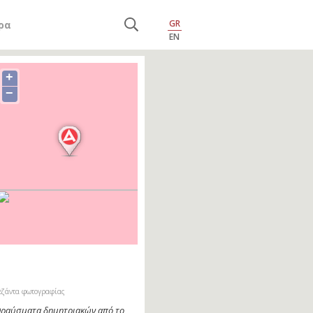
GR
ρα
EN
+
−
εζάντα φωτογραφίας
ραύσματα δημητριακών από το