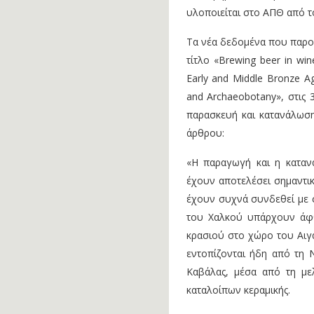
υλοποιείται στο ΑΠΘ από τ
Τα νέα δεδομένα που παρου
τίτλο «Brewing beer in wine
Early and Middle Bronze A
and Archaeobotany», στις 
παρασκευή και κατανάλωση
άρθρου:
«Η παραγωγή και η καταν
έχουν αποτελέσει σημαντικ
έχουν συχνά συνδεθεί με ση
του Χαλκού υπάρχουν άφθ
κρασιού στο χώρο του Αιγα
εντοπίζονται ήδη από τη Ν
Καβάλας, μέσα από τη μελ
καταλοίπων κεραμικής.