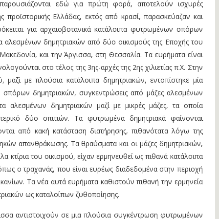
παρουσιάζονται εδώ για πρώτη φορά, αποτελούν ισχυρές
 της προϊστορικής Ελλάδας, εκτός από κρασί, παρασκεύαζαν και
ρόκειται για αρχαιοβοτανικά κατάλοιπα φυτρωμένων σπόρων
α αλεσμένων δημητριακών από δύο οικισμούς της Εποχής του
 Μακεδονία, και την Άργισσα, στη Θεσσαλία. Τα ευρήματα είναι
λογούνται στο τέλος της 3ης-αρχές της 2ης χιλιετίας π.Χ. Στην
, μαζί με πλούσια κατάλοιπα δημητριακών, εντοπίστηκε μία
σπόρων δημητριακών, συγκεντρώσεις από μάζες αλεσμένων
τα αλεσμένων δημητριακών μαζί με μικρές μάζες, τα οποία
τερικό δύο σπιτιών. Τα φυτρωμένα δημητριακά φαίνονται
ονται από κακή κατάσταση διατήρησης, πιθανότατα λόγω της
ηκών απανθράκωσης. Τα θραύσματα και οι μάζες δημητριακών,
λα κτίρια του οικισμού, είχαν ερμηνευθεί ως πιθανά κατάλοιπα
πως ο τραχανάς, που είναι ευρέως διαδεδομένα στην περιοχή
κανίων. Τα νέα αυτά ευρήματα καθιστούν πιθανή την ερμηνεία
ριακών ως καταλοίπων ζυθοποίησης.
ισσα αντιστοιχούν σε μια πλούσια συγκέντρωση φυτρωμένων