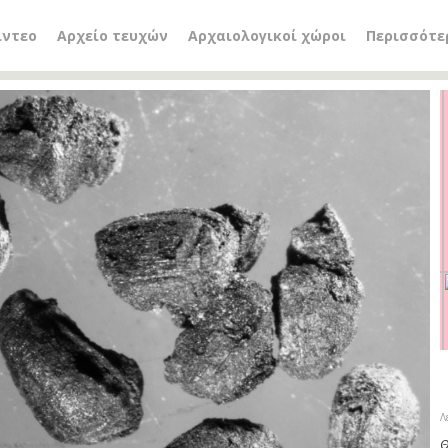
ίντεο
Αρχείο τευχών
Αρχαιολογικοί χώροι
Περισσότε
Λ
Θ