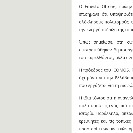
Ο Ernesto Ottone, πρώην
επισήμανε ότι υποψηφιότ
ολόκληρους πολιτισμούς, ε
την ενεργό στήριξη της τοπι
Όπως σημείωσε, στη συγ
συστρατεύθηκαν δημιουργι
του παρελθόντος, αλλά αντ
Η πρόεδρος του ICOMOS, Te
όχι μόνο για την Ελλάδα 
που εργάζεται για τη διαφύ
Η ίδια τόνισε ότι η αναγν
πολιτισμού ως ενός από τα
ιστορία. Παράλληλα, απέδ
ερευνητές και τις τοπικέ
προστασία των μινωικών α