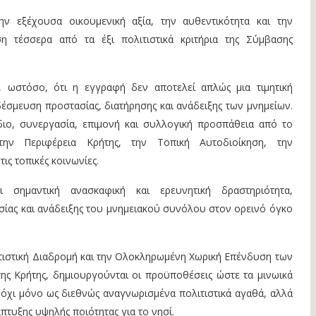
 εξέχουσα οικουμενική αξία, την αυθεντικότητα και την
ση τέσσερα από τα έξι πολιτιστικά κριτήρια της Σύμβασης
 ωστόσο, ότι η εγγραφή δεν αποτελεί απλώς μια τιμητική
 δέσμευση προστασίας, διατήρησης και ανάδειξης των μνημείων.
έδιο, συνεργασία, επιμονή και συλλογική προσπάθεια από το
την Περιφέρεια Κρήτης, την Τοπική Αυτοδιοίκηση, την
τις τοπικές κοινωνίες.
ι σημαντική ανασκαφική και ερευνητική δραστηριότητα,
ίας και ανάδειξης του μνημειακού συνόλου στον ορεινό όγκο
τιστική Διαδρομή και την Ολοκληρωμένη Χωρική Επένδυση των
ης Κρήτης, δημιουργούνται οι προϋποθέσεις ώστε τα μινωικά
όχι μόνο ως διεθνώς αναγνωρισμένα πολιτιστικά αγαθά, αλλά
πτυξης υψηλής ποιότητας για το νησί.