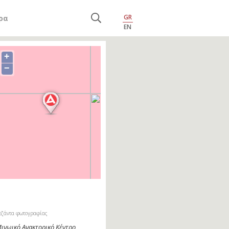
GR
ρα
EN
+
−
εζάντα φωτογραφίας
ινωικό Ανακτορικό Κέντρο