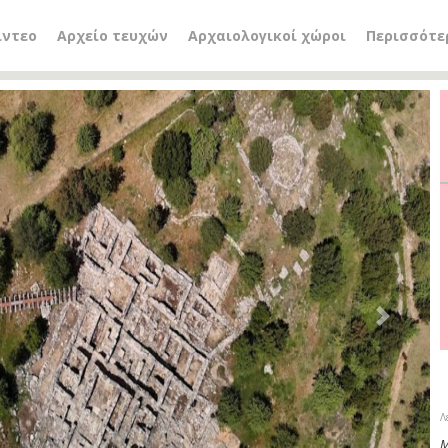
ίντεο
Αρχείο τευχών
Αρχαιολογικοί χώροι
Περισσότε
Next
Λ
Μ