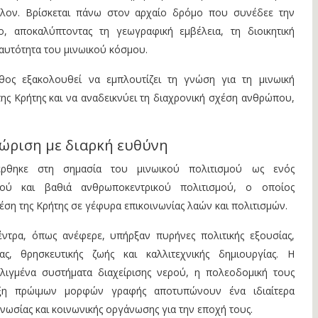
λλον. Βρίσκεται πάνω στον αρχαίο δρόμο που συνέδεε την
, αποκαλύπτοντας τη γεωγραφική εμβέλεια, τη διοικητική
αυτότητα του μινωικού κόσμου.
ος εξακολουθεί να εμπλουτίζει τη γνώση για τη μινωική
ς Κρήτης και να αναδεικνύει τη διαχρονική σχέση ανθρώπου,
νώριση με διαρκή ευθύνη
θηκε στη σημασία του μινωικού πολιτισμού ως ενός
κού και βαθιά ανθρωποκεντρικού πολιτισμού, ο οποίος
έση της Κρήτης σε γέφυρα επικοινωνίας λαών και πολιτισμών.
ντρα, όπως ανέφερε, υπήρξαν πυρήνες πολιτικής εξουσίας,
τας, θρησκευτικής ζωής και καλλιτεχνικής δημιουργίας. Η
ξελιγμένα συστήματα διαχείρισης νερού, η πολεοδομική τους
ξη πρώιμων μορφών γραφής αποτυπώνουν ένα ιδιαίτερα
ωσίας και κοινωνικής οργάνωσης για την εποχή τους.