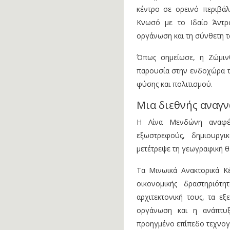
κέντρο σε ορεινό περιβά
Κνωσό με το Ιδαίο Άντρο
οργάνωση και τη σύνθετη τ
Όπως σημείωσε, η Ζώμινθ
παρουσία στην ενδοχώρα τη
φύσης και πολιτισμού.
Μια διεθνής αναγ
Η Λίνα Μενδώνη αναφέρ
εξωστρεφούς, δημιουργι
μετέτρεψε τη γεωγραφική θ
Τα Μινωικά Ανακτορικά Κέ
οικονομικής δραστηριότη
αρχιτεκτονική τους, τα ε
οργάνωση και η ανάπτυ
προηγμένο επίπεδο τεχνογν