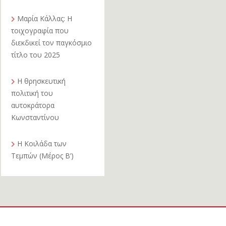
Μαρία Κάλλας: Η
τοιχογραφία που
διεκδικεί τον παγκόσμιο
τίτλο του 2025
Η θρησκευτική
πολιτική του
αυτοκράτορα
Κωνσταντίνου
Η Κοιλάδα των
Τεμπών (Μέρος Β’)