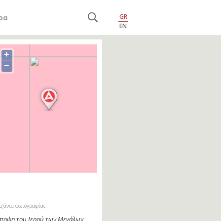
GR
ρα
EN
+
−
εζάντα φωτογραφίας
ποψη του Ιερού των Μεγάλων