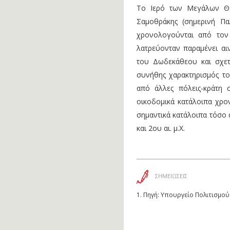
Το Ιερό των Μεγάλων Θε
Σαμοθράκης (σημερινή Πα
χρονολογούνται από τον
λατρεύονταν παραμένει αι
του Δωδεκάθεου και σχετ
συνήθης χαρακτηρισμός το
από άλλες πόλεις-κράτη 
οικοδομικά κατάλοιπα χρον
σημαντικά κατάλοιπα τόσο α
και 2ου αι. μ.Χ.
ΣΗΜΕΙΩΣΕΙΣ
1.
Πηγή: Υπουργείο Πολιτισμού 