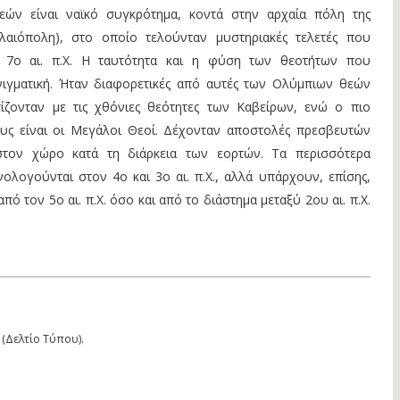
ών είναι ναϊκό συγκρότημα, κοντά στην αρχαία πόλη της
λαιόπολη), στο οποίο τελούνταν μυστηριακές τελετές που
 7ο αι. π.Χ. Η ταυτότητα και η φύση των θεοτήτων που
νιγματική. Ήταν διαφορετικές από αυτές των Ολύμπιων θεών
ίζονταν με τις χθόνιες θεότητες των Καβείρων, ενώ ο πιο
υς είναι οι Μεγάλοι Θεοί. Δέχονταν αποστολές πρεσβευτών
στον χώρο κατά τη διάρκεια των εορτών. Τα περισσότερα
ολογούνται στον 4ο και 3ο αι. π.Χ., αλλά υπάρχουν, επίσης,
πό τον 5ο αι. π.Χ. όσο και από το διάστημα μεταξύ 2ου αι. π.Χ.
(Δελτίο Τύπου).