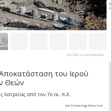
Θ
Υ
Δες όλες τις φωτογραφίες
Αποκατάσταση του Ιερού
ν Θεών
 λατρείας από τον 7ο αι. π.Χ.
από Archaeology Newsroom