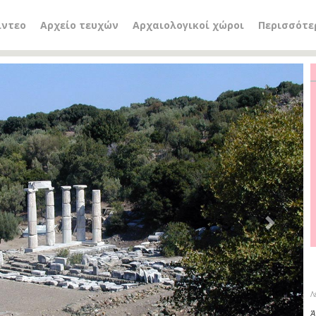
ίντεο
Αρχείο τευχών
Αρχαιολογικοί χώροι
Περισσότε
Next
Λ
Ά