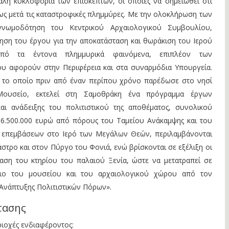
λή κυκλοφορία των επισκεπτών, οι οποίες να σημειωθεί ότι
σως μετά τις καταστροφικές πλημμύρες. Με την ολοκλήρωση των
γνωμοδότηση του Κεντρικού Αρχαιολογικού Συμβουλίου,
ση του έργου για την αποκατάσταση και θωράκιση του Ιερού
ό τα έντονα πλημμυρικά φαινόμενα, επιπλέον των
υ αφορούν στην Περιφέρεια και στα συναρμόδια Υπουργεία.
 το οποίο πριν από έναν περίπου χρόνο παρέδωσε στο νησί
Μουσείο, εκτελεί στη Σαμοθράκη ένα πρόγραμμα έργων
αι ανάδειξης του πολιτιστικού της αποθέματος, συνολικού
6.500.000 ευρώ από πόρους του Ταμείου Ανάκαμψης και του
ν επεμβάσεων στο Ιερό των Μεγάλων Θεών, περιλαμβάνονται
στρο και στον Πύργο του Φονιά, ενώ βρίσκονται σε εξέλιξη οι
ταση του κτηρίου του παλαιού Ξενία, ώστε να μετατραπεί σε
ριο του μουσείου και του αρχαιολογικού χώρου από τον
 Ανάπτυξης Πολιτιστικών Πόρων».
τασης
ριοχές ενδιαφέροντος: