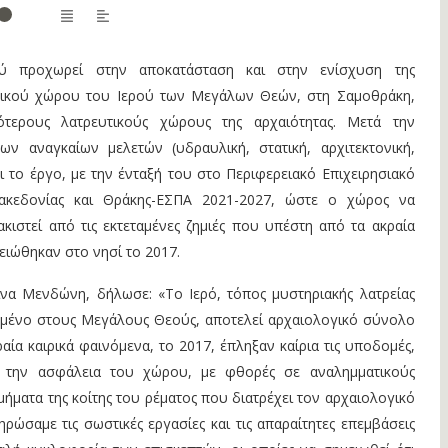
ού προχωρεί στην αποκατάσταση και στην ενίσχυση της
γικού χώρου του Ιερού των Μεγάλων Θεών, στη Σαμοθράκη,
ότερους λατρευτικούς χώρους της αρχαιότητας. Μετά την
ν αναγκαίων μελετών (υδραυλική, στατική, αρχιτεκτονική,
 το έργο, με την ένταξή του στο Περιφερειακό Επιχειρησιακό
ακεδονίας και Θράκης-ΕΣΠΑ 2021-2027, ώστε ο χώρος να
κιστεί από τις εκτεταμένες ζημιές που υπέστη από τα ακραία
ειώθηκαν στο νησί το 2017.
να Μενδώνη, δήλωσε: «Το Ιερό, τόπος μυστηριακής λατρείας
ρωμένο στους Μεγάλους Θεούς, αποτελεί αρχαιολογικό σύνολο
αία καιρικά φαινόμενα, το 2017, έπληξαν καίρια τις υποδομές,
 την ασφάλεια του χώρου, με φθορές σε αναλημματικούς
μήματα της κοίτης του ρέματος που διατρέχει τον αρχαιολογικό
ρώσαμε τις σωστικές εργασίες και τις απαραίτητες επεμβάσεις