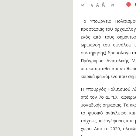
A
A
A
Το Υπουργείο Πολιτισμ
προστασίας του αρχαιολο
ενός από τους σημαντικ
ωρίμανση του συνόλου τω
συντήρησης) δρομολογείται
Πρόγραμμα Ανατολικής Μ
αποκατασταθεί και να θωρα
καιρικά φαινόμενα που σημ
Η Υπουργός Πολιτισμού Λί
από τον 7ο αι. π.Χ., αφιε
μοναδικής σημασίας. Τα ακρ
το φυσικό ανάγλυφο και
τοίχους, πεζογέφυρες και τ
χώρο. Από το 2020, ολοκλη