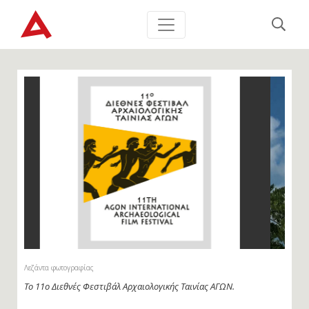
Λεζάντα φωτογραφίας
Στιγμιότυπο από την ταινία «The moving statues of Alexandria»
(Γαλλία, 2016, 35’).