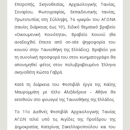
βραβεία του Φεστιβάλ: Μεγάλο Βραβείο Κριτικής
Επιτροπής, Σκηνοθεσίας, Αρχαιολογικής Ταινίας,
Σεναρίου, Φωτογραφίας, Εκπαιδευτικής ταινίας,
Πρωτοτυπίας στη Σύλληψη, Τα «μικρά» του ΑΓΩΝΑ
(ταινίες διάρκειας έως 10’), Ειδικό θεματικό βραβείο
«Οικουμενική Κοινότητα», Βραβείο Κοινού (θα
αναδειχθεί έπειτα από on-site ψηφοφορία του
κοινού στην Ταινιοθήκη της Ελλάδος). Βραβείο για
τη συνολική προσφορά του στον κινηματογράφο θα
απονεμηθεί φέτος στον πολυβραβευμένο Έλληνα
σκηνοθέτη Κώστα Γαβρά.
Κατά τη διάρκεια του Φεστιβάλ έργα της Καίτης
Μαυρομμάτη με τίτλο
Αλεξάνδρεια – Αθήνα
θα
εκτεθούν στο φουαγιέ της Ταινιοθήκης της Ελλάδος.
Το 11ο Διεθνές Φεστιβάλ Αρχαιολογικής Ταινίας
ΑΓΩΝ τελεί υπό τις Αιγίδες της Προέδρου της