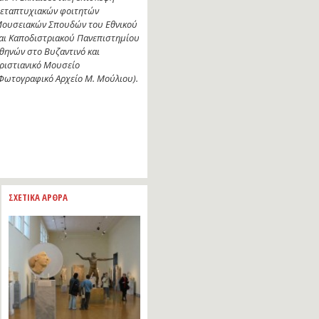
ροπτυχιακών φοιτητών
ρχαιολογίας του Εθνικού και
αποδιστριακού Πανεπιστημίου
θηνών στο Βυζαντινό και
ριστιανικό Μουσείο, στο πλαίσιο
εμιναριακού μαθήματος
ουσειολογίας (Φωτογραφικό
ρχείο Μ. Μούλιου).
ΣΧΕΤΙΚΑ ΑΡΘΡΑ