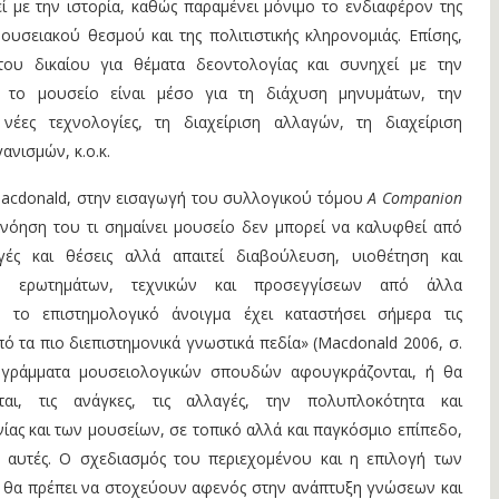
ί με την ιστορία, καθώς παραμένει μόνιμο το ενδιαφέρον της
μουσειακού θεσμού και της πολιτιστικής κληρονομιάς. Επίσης,
του δικαίου για θέματα δεοντολογίας και συνηχεί με την
ν το μουσείο είναι μέσο για τη διάχυση μηνυμάτων, την
 νέες τεχνολογίες, τη διαχείριση αλλαγών, τη διαχείριση
νισμών, κ.ο.κ.
acdonald, στην εισαγωγή του συλλογικού τόμου
A Companion
ανόηση του τι σημαίνει μουσείο δεν μπορεί να καλυφθεί από
ογές και θέσεις αλλά απαιτεί διαβούλευση, υιοθέτηση και
ν ερωτημάτων, τεχνικών και προσεγγίσεων από άλλα
ό το επιστημολογικό άνοιγμα έχει καταστήσει σήμερα τις
ό τα πιο διεπιστημονικά γνωστικά πεδία» (Macdonald 2006, σ.
ρογράμματα μουσειολογικών σπουδών αφουγκράζονται, ή θα
αι, τις ανάγκες, τις αλλαγές, την πολυπλοκότητα και
νίας και των μουσείων, σε τοπικό αλλά και παγκόσμιο επίπεδο,
 αυτές. Ο σχεδιασμός του περιεχομένου και η επιλογή των
ν θα πρέπει να στοχεύουν αφενός στην ανάπτυξη γνώσεων και