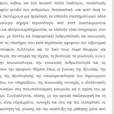
σμού, καθώς και ένα ανοικτό πεδίο διαλόγου, ανταλλαγής
αφών μεταξύ των ανθρώπων. Αναγκαστικά –και αυτό είναι το
αι ταυτόχρονα μια πρόκληση σε επίπεδο επιστημολογικό αλλά
ειολογία σήμερα περισσότερο από ποτέ διασταυρώνεται
αι και αλληλοσυμπληρώνεται, σε επίπεδο τόσο στοχασμών όσο
ν, με πολλές και διαφορετικές ανθρωπιστικές και κοινωνικές
πό τις επιστήμες που κατά περίπτωση αφορούν την ταξινομική
υσειακών συλλογών και το δικό τους σώμα θεωριών και
ογία, την ιστορία της τέχνης, τη βιολογία, τη γεωλογία, κ.ο.κ.).
την κοινωνιολογία, την κοινωνική ανθρωπολογία και τις
όσον την αφορούν θέματα όπως οι έννοιες της εξουσίας, της
, της αξιολόγησης, της υποκειμενικότητας του δημιουργού
που τον επηρεάζουν, της κοινωνικής συνοχής, ο ιδεολογικός
ουσείου στις πολυπολιτισμικές κοινωνίες και η σχέση του με
ών. Συνδιαλέγεται, επίσης, με την κριτική παιδαγωγική και τη
 είναι εδραιωμένο, συνεχές και όλο και πιο ουσιαστικό το
γκρότηση της γνώσης και την ανάπτυξη της μάθησης μέσα από