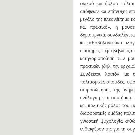
υλικού και άυλου πολιτι
απόψεων και επίτευξης επ
μεγάλο της πλεονέκτημα κ
και πρακτικό–, η μουσ
δημιουργικά, συνδιαλέγετ
και μεθοδολογικών επιλογώ
επιστήμες, πέρα βεβαίως α
κατηγοριοποίηση των μο
πρακτικών (δηλ. την αρχαιολ
Συνδέεται, λοιπόν, με 
πολιτισμικές σπουδές, εφ
εκπροσώπησης, της μνήμης
ανάλογα με τα συστήματα 
και πολιτικός ρόλος του μ
διαφορετικές ομάδες πολιτ
γνωστική ψυχολογία καθώς
ενδιαφέρον της για τη συ