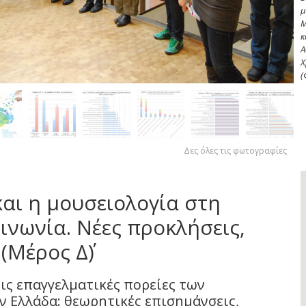
π
Α
Κ
Α
Χ
σ
Μ
Α
Δες όλες τις φωτογραφίες
και η μουσειολογία στη
ινωνία. Νέες προκλήσεις,
(Μέρος Δ΄)
ς επαγγελματικές πορείες των
 Ελλάδα: θεωρητικές επισημάνσεις,