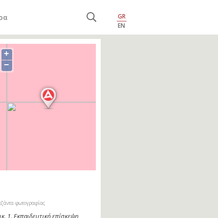
GR
ρα
EN
+
−
εζάντα φωτογραφίας
ικ. 2. Εκπαιδευτική επίσκεψη