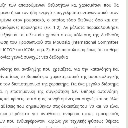
πτυξη των απαιτούμενων δεξιοτήτων και χαρισμάτων που θα
μενο ή και τον ήδη ενεργό επαγγελματία ανταγωνιστικό στον
ειμένω στον μουσειακό, ο οποίος τόσο διεθνώς όσο και στη
ξανόμενες προκλήσεις (εικ. 1-2). Αν μάλιστα παρακολουθήσει
ιεξάγεται τα τελευταία χρόνια στους κόλπους της Διεθνούς
φωση του Προσωπικού στα Μουσεία (International Committee
nel-ICTOP του ICOM, σημ. 2), θα διαπιστώσει αμέσως ότι το θέμα
ολογίας γεννά συνεχώς νέα δεδομένα.
ώσης και αντίληψης που χρειάζεται για την κατανόηση και
ίναι ίσως το βασικότερο χαρακτηριστικό της μουσειολογικής
 τον διεπιστημονικό της χαρακτήρα. Για ένα μεγάλο διάστημα
, η επιστημονική της συγκρότηση δεν υπήρξε αυτονόητη.
ς και κρίσεις ταυτότητας συνηθισμένες και συχνές και σε άλλα
αθέσεις που σημειώθηκαν στις δεκαετίες του ’70 και ’80 είναι
τικά επρόκειτο για αντιθέσεις ανάμεσα στους εμπειρικούς
ίων που ενδιαφέρονταν κυρίως για τεχνικής φύσεως θέματα