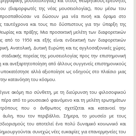
περιγραφικής μουσειολογίας) και στους θεωρητικούς-ερευνητές
ου (διαμορφωτές της νέας μουσειολογίας), που μέσω του
 προσπαθούσαν να δώσουν μια νέα πνοή και όραμα στο
ς ταυτόχρονα και τους πιο δύσπιστους για την ύπαρξη της
θεωρίας και πράξης. Μια προσεκτική μελέτη των διαφορετικών
ς από το 1950 και εξής είναι ενδεικτική των διαφορετικών
ική, Ανατολική, Δυτική Ευρώπη και τις αγγλοσαξονικές χώρες.
ης σταδιακής πορείας της μουσειολογίας προς την επιστημονική
η και ανεξαρτητοποίηση από άλλους συγγενείς επιστημονικούς
 υποκατέστησε αλλά αξιοποίησε ως οδηγούς στο πλαίσιο μιας
 την κατανόηση του κόσμου.
 έγινε ακόμη πιο σύνθετη, με τη διεύρυνση του φιλοσοφικού
υ πέρα από το μουσειακό φαινόμενο και τη μελέτη ερωτημάτων
ρόπους που ο άνθρωπος σχετίζεται και κατανοεί την
αι άυλη, που τον περιβάλλει. Σήμερα, το μουσείο με τους
οσδιορισμούς του αποτελεί ένα πολύ δυναμικό κοινωνικό και
δημιουργούνται συνεχώς νέες ευκαιρίες για επανερμηνείες του