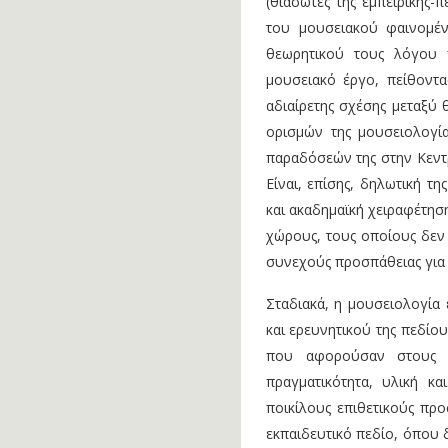
(θιασώτες της εμπειρικής-
του μουσειακού φαινομέν
θεωρητικού τους λόγου
μουσειακό έργο, πείθοντα
αδιαίρετης σχέσης μεταξύ 
ορισμών της μουσειολογία
παραδόσεών της στην Κεντρ
Είναι, επίσης, δηλωτική τ
και ακαδημαϊκή χειραφέτησ
χώρους, τους οποίους δεν
συνεχούς προσπάθειας για
Σταδιακά, η μουσειολογία
και ερευνητικού της πεδίο
που αφορούσαν στους τ
πραγματικότητα, υλική κ
ποικίλους επιθετικούς πρ
εκπαιδευτικό πεδίο, όπου 