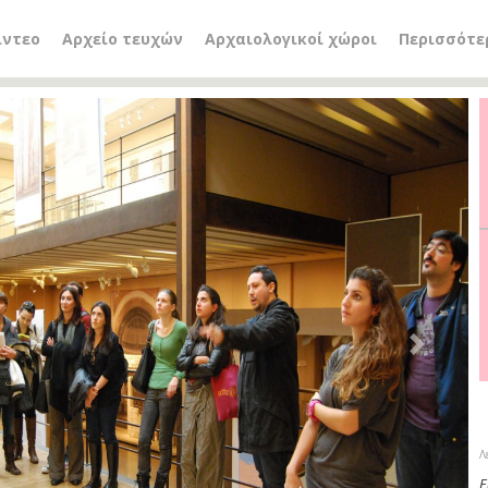
ίντεο
Αρχείο τευχών
Αρχαιολογικοί χώροι
Περισσότε
Next
Λ
Ε