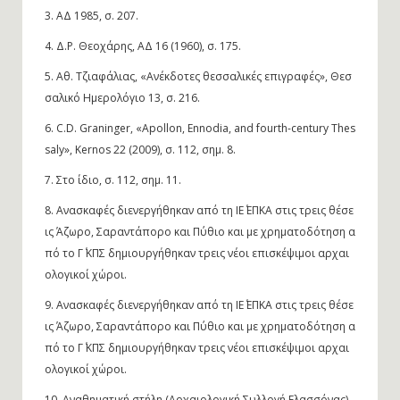
3.
ΑΔ 1985, σ. 207.
4.
Δ.Ρ. Θεοχάρης, ΑΔ 16 (1960), σ. 175.
5.
Αθ. Τζιαφάλιας, «Ανέκδοτες θεσσαλικές επιγραφές», Θεσ
σαλικό Ημερολόγιο 13, σ. 216.
6.
C.D. Graninger, «Apollon, Ennodia, and fourth-century Thes
saly», Kernos 22 (2009), σ. 112, σημ. 8.
7.
Στο ίδιο, σ. 112, σημ. 11.
8.
Ανασκαφές διενεργήθηκαν από τη ΙΕ΄ ΕΠΚΑ στις τρεις θέσε
ις Άζωρο, Σαραντάπορο και Πύθιο και με χρηματοδότηση α
πό το Γ΄ ΚΠΣ δημιουργήθηκαν τρεις νέοι επισκέψιμοι αρχαι
ολογικοί χώροι.
9.
Ανασκαφές διενεργήθηκαν από τη ΙΕ΄ ΕΠΚΑ στις τρεις θέσε
ις Άζωρο, Σαραντάπορο και Πύθιο και με χρηματοδότηση α
πό το Γ΄ ΚΠΣ δημιουργήθηκαν τρεις νέοι επισκέψιμοι αρχαι
ολογικοί χώροι.
10.
Αναθηματική στήλη (Αρχαιολογική Συλλογή Ελασσόνας),