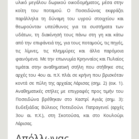
υλικό μεγάλου δωρικού οικοδομήματος, μέσα στην
κοίτη του ποταμού. Ο Ποσειδώνας εκφράζει
παράλληλα τη δύναμη του υγρού στοιχείου και
θεωρούνταν υπεύθυνος για τα συστήματα των
υδάτων, τη διακίνησή τους πάνω στη γη και κάτω
από την επιφάνειά της, για τους ποταμούς, τις πηγές,
τις λίμνες, τις πλημμύρες και άλλα παρόμοια
φαινόμενα. Με την επωνυμία Κρηνναίος και Πυλαίος
τιμάται στην αναθηματική στήλη που στήθηκε στις
αρχές του 4ου αι. π.Χ. πλάι σε κρήνη που βρισκόταν
κοντά σε πύλη της αρχαίας Λάρισας (σημ. 2) (εικ. 1).
Αναθηματικές στήλες με επιγραφές προς τιμήν του
Ποσειδώνα βρέθηκαν στο Καστρί Αγιάς (σημ. 3):
Ευδεξιάδας Βύλειος Ποτειδούνι Πατραγενεί (αρχές
3ου αι. π.Χ.), στη Σκοτούσα, και στο Κουλούρι
Λάρισας.
Απόλλωνας