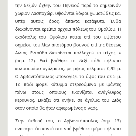
την δεξιάν όχθην του Πηνειού παρά το σημερινόν
χωρίον Λασποχώρι υψούνται λόφοι χωματώδεις και
υπέρ αυτοίς όρος, άπαντα κατάφυτα. Ένθα
διακρίνονται ερείπια αρχαία πόλεως του Ομολίου. Η
ακρόπολις του Ομολίου κείται επί του υψίστου
σημείου του λίαν αποτόμου βουνού επί της θέσεως
Αιλιάς. Ενταύθα διακρίνεται πολλαχού το τείχος…»
(σημ. 12). Εκεί βρέθηκε το δεξί πόδι πήλινου
κολοσσιαίου αγάλματος, με μήκος πέλματος 0,95 μ.
Ο Αρβανιτόπουλος υπολογίζει το ύψος του σε 5 μ.
Το πόδι φορεί κάτυμμα στερεούμενο με ιμάντες
πάνω στους οποίους εικονίζεται ανάγλυφος
κεραυνός. Εικάζει ότι ανήκει σε άγαλμα του Διός
στον οποίο θα ήταν αφιερωμένος ο ναός.
Στην έκθεσή του, ο Αρβανιτόπουλος (σημ. 13)
αναφέρει ότι κοντά στο ναό βρέθηκε τμήμα πήλινου