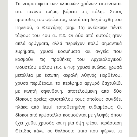
Τα νεκροταφεία των κλασικών χρόνων εκτείνονται
στο πεδινό τμήμα, βόρεια της πόλης. Στους
πρόποδες του υψώματος, κοντά στη δεξιά όχθη του
Πηνειού, ο Θεοχάρης (σημ. 15) ανέσκαψε πέντε
τάφους του 4ου αι. π.Χ. Οι δύο από αυτούς ήταν
απλά ορύγματα, αλλά περιείχαν πολύ σημαντικά
ευρήματα, χρυσά κοσμήματα και αγγεία που
κοσμούν τις προθήκες του Αρχαιολογικού
Μουσείου Βόλου (εικ. 6-10): χρυσά ενώτια, χρυσά
μετάλλια με έκτυπη κεφαλή Αθηνάς Παρθένου,
χρυσά περιδέραια, το περίφημο αργυρό δαχτυλίδι
με κινητή σφενδόνη, αποτελούμενη από δύο
δίσκους ορείας κρυστάλλου τους οποίους συνδέει
πλάκα από lazuli τοποθετημένη ενδιαμέσως. Οι
δίσκοι από κρύσταλλο κοσμούνται με γλυφές όπου
έχει χυθεί χρυσός και η μία όψη φέρει παράσταση
Θέτιδας πάνω σε θαλάσσιο ίππο που φέρνει τα