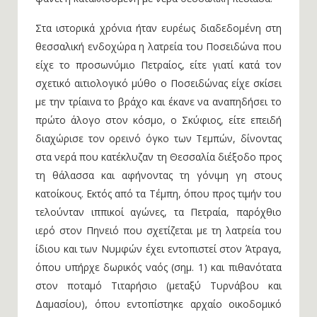
Στα ιστορικά χρόνια ήταν ευρέως διαδεδομένη στη
θεσσαλική ενδοχώρα η λατρεία του Ποσειδώνα που
είχε το προσωνύμιο Πετραίος, είτε γιατί κατά τον
σχετικό αιτιολογικό μύθο ο Ποσειδώνας είχε σκίσει
με την τρίαινα το βράχο και έκανε να αναπηδήσει το
πρώτο άλογο στον κόσμο, ο Σκύφιος, είτε επειδή
διαχώρισε τον ορεινό όγκο των Τεμπών, δίνοντας
στα νερά που κατέκλυζαν τη Θεσσαλία διέξοδο προς
τη θάλασσα και αφήνοντας τη γόνιμη γη στους
κατοίκους. Εκτός από τα Τέμπη, όπου προς τιμήν του
τελούνταν ιππικοί αγώνες, τα Πετραία, παρόχθιο
ιερό στον Πηνειό που σχετίζεται με τη λατρεία του
ίδιου και των Νυμφών έχει εντοπιστεί στον Άτραγα,
όπου υπήρχε δωρικός ναός (σημ. 1) και πιθανότατα
στον ποταμό Τιταρήσιο (μεταξύ Τυρνάβου και
Δαμασίου), όπου εντοπίστηκε αρχαίο οικοδομικό