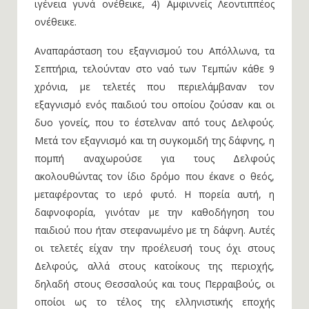
ιγένεια γυνά ονέθεικε, 4) Αμφιννείς Λεοντιππέος
ονέθεικε.
Αναπαράσταση του εξαγνισμού του Απόλλωνα, τα
Σεπτήρια, τελούνταν στο ναό των Τεμπών κάθε 9
χρόνια, με τελετές που περιελάμβαναν τον
εξαγνισμό ενός παιδιού του οποίου ζούσαν και οι
δυο γονείς, που το έστελναν από τους Δελφούς.
Μετά τον εξαγνισμό και τη συγκομιδή της δάφνης, η
πομπή αναχωρούσε για τους Δελφούς
ακολουθώντας τον ίδιο δρόμο που έκανε ο θεός,
μεταφέροντας το ιερό φυτό. Η πορεία αυτή, η
δαφνοφορία, γινόταν με την καθοδήγηση του
παιδιού που ήταν στεφανωμένο με τη δάφνη. Αυτές
οι τελετές είχαν την προέλευσή τους όχι στους
Δελφούς, αλλά στους κατοίκους της περιοχής,
δηλαδή στους Θεσσαλούς και τους Περραιβούς, οι
οποίοι ως το τέλος της ελληνιστικής εποχής