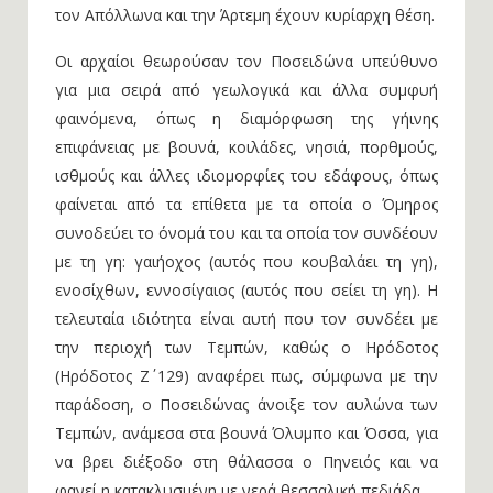
τον Απόλλωνα και την Άρτεμη έχουν κυρίαρχη θέση.
Οι αρχαίοι θεωρούσαν τον Ποσειδώνα υπεύθυνο
για μια σειρά από γεωλογικά και άλλα συμφυή
φαινόμενα, όπως η διαμόρφωση της γήινης
επιφάνειας με βουνά, κοιλάδες, νησιά, πορθμούς,
ισθμούς και άλλες ιδιομορφίες του εδάφους, όπως
φαίνεται από τα επίθετα με τα οποία ο Όμηρος
συνοδεύει το όνομά του και τα οποία τον συνδέουν
με τη γη: γαιήοχος (αυτός που κουβαλάει τη γη),
ενοσίχθων, εννοσίγαιος (αυτός που σείει τη γη). Η
τελευταία ιδιότητα είναι αυτή που τον συνδέει με
την περιοχή των Τεμπών, καθώς ο Ηρόδοτος
(Ηρόδοτος Ζ΄ 129) αναφέρει πως, σύμφωνα με την
παράδοση, ο Ποσειδώνας άνοιξε τον αυλώνα των
Τεμπών, ανάμεσα στα βουνά Όλυμπο και Όσσα, για
να βρει διέξοδο στη θάλασσα ο Πηνειός και να
φανεί η κατακλυσμένη με νερά θεσσαλική πεδιάδα.