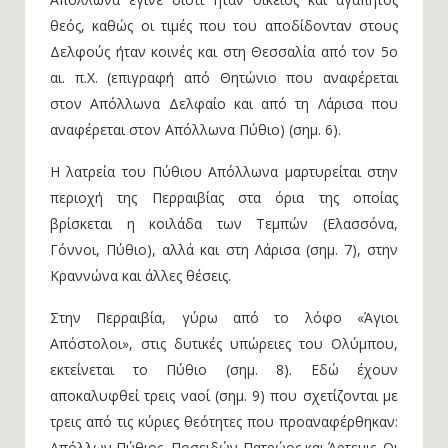
θεός, καθώς οι τιμές που του αποδίδονταν στους
Δελφούς ήταν κοινές και στη Θεσσαλία από τον 5ο
αι. π.Χ. (επιγραφή από Θητώνιο που αναφέρεται
στον Απόλλωνα Δελφαίο και από τη Λάρισα που
αναφέρεται στον Απόλλωνα Πύθιο) (σημ. 6).
Η λατρεία του Πύθιου Απόλλωνα μαρτυρείται στην
περιοχή της Περραιβίας στα όρια της οποίας
βρίσκεται η κοιλάδα των Τεμπών (Ελασσόνα,
Γόννοι, Πύθιο), αλλά και στη Λάρισα (σημ. 7), στην
Κραννώνα και άλλες θέσεις.
Στην Περραιβία, γύρω από το λόφο «Άγιοι
Απόστολοι», στις δυτικές υπώρειες του Ολύμπου,
εκτείνεται το Πύθιο (σημ. 8). Εδώ έχουν
αποκαλυφθεί τρεις ναοί (σημ. 9) που σχετίζονται με
τρεις από τις κύριες θεότητες που προαναφέρθηκαν:
Απόλλων Πύθιος, Ποσειδών Πατρώος και Άρτεμις. Οι