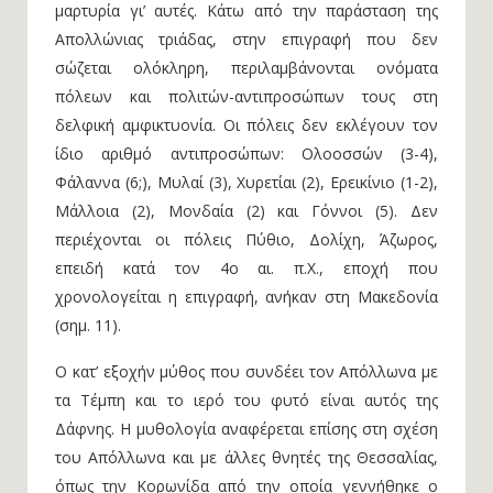
μαρτυρία γι’ αυτές. Κάτω από την παράσταση της
Απολλώνιας τριάδας, στην επιγραφή που δεν
σώζεται ολόκληρη, περιλαμβάνονται ονόματα
πόλεων και πολιτών-αντιπροσώπων τους στη
δελφική αμφικτυονία. Οι πόλεις δεν εκλέγουν τον
ίδιο αριθμό αντιπροσώπων: Ολοοσσών (3-4),
Φάλαννα (6;), Μυλαί (3), Χυρετίαι (2), Ερεικίνιο (1-2),
Μάλλοια (2), Μονδαία (2) και Γόννοι (5). Δεν
περιέχονται οι πόλεις Πύθιο, Δολίχη, Άζωρος,
επειδή κατά τον 4ο αι. π.Χ., εποχή που
χρονολογείται η επιγραφή, ανήκαν στη Μακεδονία
(σημ. 11).
Ο κατ’ εξοχήν μύθος που συνδέει τον Απόλλωνα με
τα Τέμπη και το ιερό του φυτό είναι αυτός της
Δάφνης. Η μυθολογία αναφέρεται επίσης στη σχέση
του Απόλλωνα και με άλλες θνητές της Θεσσαλίας,
όπως την Κορωνίδα από την οποία γεννήθηκε ο