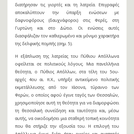
διατήρησαν τις γιορτές και τη λατρεία. Επιγραφές
αποκαλύπτουν την ύπαρξη ενώσεων με
δαφνοφόρους (δαυχνάφοροι) στις Φερές, στη
Γυρτώνη και στο Δώτιο. Οι ενώσεις αυτές
διασφάλιζαν τον καθιερωμένο και μόνιμο χαρακτήρα
της δελφικής πομπής (σημ. 5).
Η εξάπλωση της λατρείας του Πύθιου Απόλλωνα
οφείλεται σε πολιτικούς λόγους. Μια πανελλήνια
θεότητα, ο Πύθιος Απόλλων, στα τέλη του 5ου-
αρχές 4ου αι. π.Χ., υπήρξε αντικείμενο πολιτικής
εκμετάλλευσης από τον Ιάσονα, τύραννο των
Φερών, ο οποίος αφού έγινε ταγός των Θεσσαλών,
χρησιμοποίησε αυτή τη θεότητα για να διαμορφώσει
τη θεσσαλική συνείδηση και ταυτότητα και, μέσω
αυτής, να οικοδομήσει μια σταθερή τοπική κοινότητα
που θα στήριζε την εξουσία του. Η επιλογή του
Απόλλωνα έγινε διότι ήταν οικείος και αγαπητός