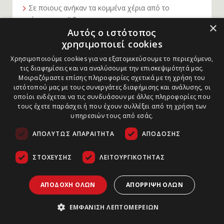
Σε ποιους ανήκαν τα κομμένα χέρια από το
ανάκτορο της Άβαρης;
×
Αυτός ο ιστότοπος
χρησιμοποιεί cookies
Χρησιμοποιούμε cookies για να εξατομικεύσουμε το περιεχόμενο,
τις διαφημίσεις και να αναλύσουμε την επισκεψιμότητά μας.
Μοιραζόμαστε επίσης πληροφορίες σχετικά με τη χρήση του
ιστότοπού μας με τους συνεργάτες διαφήμισης και ανάλυσης, οι
ΣΧΕΤΙΚΑ ΜΕ ΕΜΑΣ
Περισσότερα
οποίοι ενδέχεται να τις συνδυάσουν με άλλες πληροφορίες που
τους έχετε παράσχει ή που έχουν συλλέξει από τη χρήση των
υπηρεσιών τους από εσάς.
ΑΠΟΛΎΤΩΣ ΑΠΑΡΑΊΤΗΤΑ
ΑΠΌΔΟΣΗΣ
Πλατεία Καρύτση 10, Αθήνα, ΤΚ 105 61, Ελλάδα
ΣΤΌΧΕΥΣΗΣ
ΛΕΙΤΟΥΡΓΙΚΌΤΗΤΑΣ
Tηλ.: 210 32 28 705
info@arxaiologia.gr
ΑΠΟΔΟΧΉ ΌΛΩΝ
ΑΠΌΡΡΙΨΗ ΌΛΩΝ
ΕΜΦΆΝΙΣΗ ΛΕΠΤΟΜΕΡΕΙΏΝ
Subscribe to our newsletter: