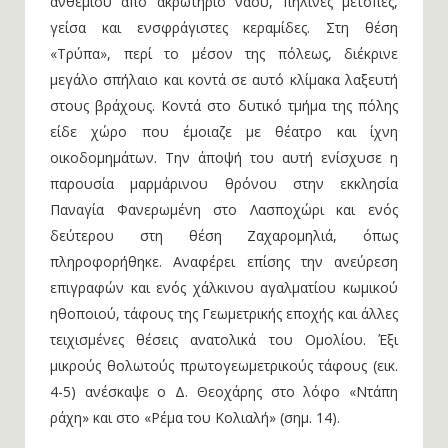
ανθεμίου από ακρωτήριο ναού, πήλινες μετόπες,
γείσα και ενσφράγιστες κεραμίδες. Στη θέση
«Τρύπα», περί το μέσον της πόλεως, διέκρινε
μεγάλο σπήλαιο και κοντά σε αυτό κλίμακα λαξευτή
στους βράχους. Κοντά στο δυτικό τμήμα της πόλης
είδε χώρο που έμοιαζε με θέατρο και ίχνη
οικοδομημάτων. Την άποψή του αυτή ενίσχυσε η
παρουσία μαρμάρινου θρόνου στην εκκλησία
Παναγία Φανερωμένη στο Λασποχώρι και ενός
δεύτερου στη θέση Ζαχαρομηλιά, όπως
πληροφορήθηκε. Αναφέρει επίσης την ανεύρεση
επιγραφών και ενός χάλκινου αγαλματίου κωμικού
ηθοποιού, τάφους της Γεωμετρικής εποχής και άλλες
τειχισμένες θέσεις ανατολικά του Ομολίου. Έξι
μικρούς θολωτούς πρωτογεωμετρικούς τάφους (εικ.
4-5) ανέσκαψε ο Δ. Θεοχάρης στο λόφο «Ντάπη
ράχη» και στο «Ρέμα του Κολιαλή» (σημ. 14).