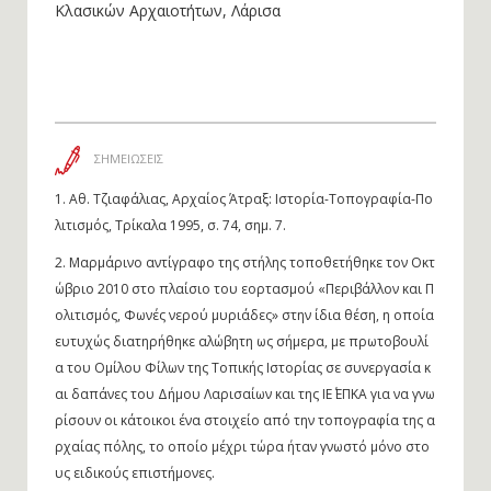
Κλασικών Αρχαιοτήτων, Λάρισα
ΣΗΜΕΙΩΣΕΙΣ
1.
Αθ. Τζιαφάλιας, Αρχαίος Άτραξ: Ιστορία-Τοπογραφία-Πο
λιτισμός, Τρίκαλα 1995, σ. 74, σημ. 7.
2.
Μαρμάρινο αντίγραφο της στήλης τοποθετήθηκε τον Οκτ
ώβριο 2010 στο πλαίσιο του εορτασμού «Περιβάλλον και Π
ολιτισμός, Φωνές νερού μυριάδες» στην ίδια θέση, η οποία
ευτυχώς διατηρήθηκε αλώβητη ως σήμερα, με πρωτοβουλί
α του Ομίλου Φίλων της Τοπικής Ιστορίας σε συνεργασία κ
αι δαπάνες του Δήμου Λαρισαίων και της ΙΕ΄ ΕΠΚΑ για να γνω
ρίσουν οι κάτοικοι ένα στοιχείο από την τοπογραφία της α
ρχαίας πόλης, το οποίο μέχρι τώρα ήταν γνωστό μόνο στο
υς ειδικούς επιστήμονες.