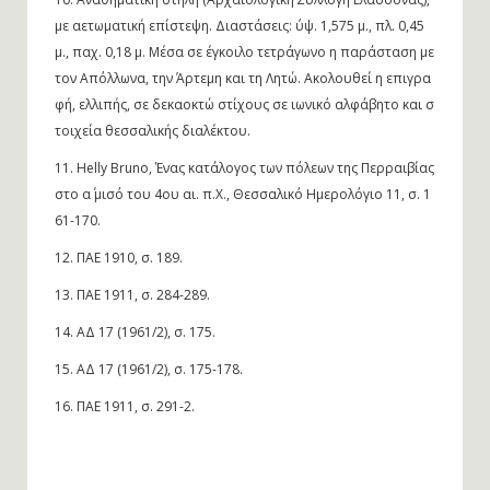
με αετωματική επίστεψη. Διαστάσεις: ύψ. 1,575 μ., πλ. 0,45
μ., παχ. 0,18 μ. Μέσα σε έγκοιλο τετράγωνο η παράσταση με
τον Απόλλωνα, την Άρτεμη και τη Λητώ. Ακολουθεί η επιγρα
φή, ελλιπής, σε δεκαοκτώ στίχους σε ιωνικό αλφάβητο και σ
τοιχεία θεσσαλικής διαλέκτου.
11.
Helly Bruno, Ένας κατάλογος των πόλεων της Περραιβίας
στο α΄ μισό του 4ου αι. π.Χ., Θεσσαλικό Ημερολόγιο 11, σ. 1
61-170.
12.
ΠΑΕ 1910, σ. 189.
13.
ΠΑΕ 1911, σ. 284-289.
14.
ΑΔ 17 (1961/2), σ. 175.
15.
ΑΔ 17 (1961/2), σ. 175-178.
16.
ΠΑΕ 1911, σ. 291-2.