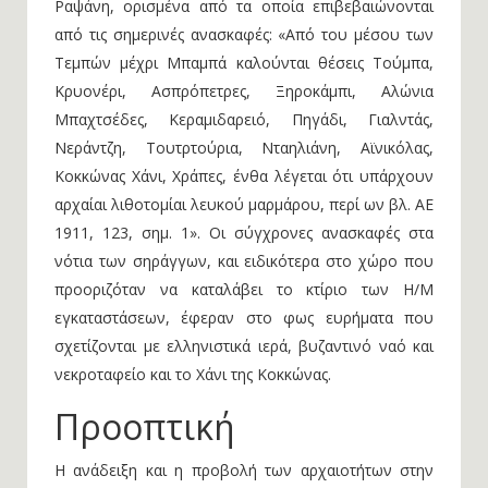
Ραψάνη, ορισμένα από τα οποία επιβεβαιώνονται
από τις σημερινές ανασκαφές: «Από του μέσου των
Τεμπών μέχρι Μπαμπά καλούνται θέσεις Τούμπα,
Κρυονέρι, Ασπρόπετρες, Ξηροκάμπι, Αλώνια
Μπαχτσέδες, Κεραμιδαρειό, Πηγάδι, Γιαλντάς,
Νεράντζη, Τουτρτούρια, Νταηλιάνη, Αϊνικόλας,
Κοκκώνας Χάνι, Χράπες, ένθα λέγεται ότι υπάρχουν
αρχαίαι λιθοτομίαι λευκού μαρμάρου, περί ων βλ. ΑΕ
1911, 123, σημ. 1». Οι σύγχρονες ανασκαφές στα
νότια των σηράγγων, και ειδικότερα στο χώρο που
προοριζόταν να καταλάβει το κτίριο των Η/Μ
εγκαταστάσεων, έφεραν στο φως ευρήματα που
σχετίζονται με ελληνιστικά ιερά, βυζαντινό ναό και
νεκροταφείο και το Χάνι της Κοκκώνας.
Προοπτική
Η ανάδειξη και η προβολή των αρχαιοτήτων στην