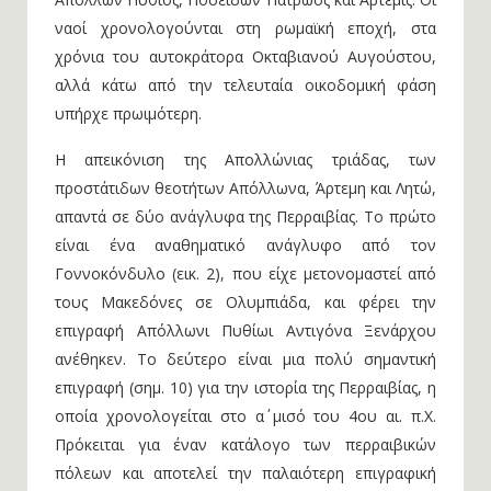
ναοί χρονολογούνται στη ρωμαϊκή εποχή, στα
χρόνια του αυτοκράτορα Οκταβιανού Αυγούστου,
αλλά κάτω από την τελευταία οικοδομική φάση
υπήρχε πρωιμότερη.
Η απεικόνιση της Απολλώνιας τριάδας, των
προστάτιδων θεοτήτων Απόλλωνα, Άρτεμη και Λητώ,
απαντά σε δύο ανάγλυφα της Περραιβίας. Το πρώτο
είναι ένα αναθηματικό ανάγλυφο από τον
Γοννοκόνδυλο (εικ. 2), που είχε μετονομαστεί από
τους Μακεδόνες σε Ολυμπιάδα, και φέρει την
επιγραφή Απόλλωνι Πυθίωι Αντιγόνα Ξενάρχου
ανέθηκεν. Το δεύτερο είναι μια πολύ σημαντική
επιγραφή (σημ. 10) για την ιστορία της Περραιβίας, η
οποία χρονολογείται στο α΄ μισό του 4ου αι. π.Χ.
Πρόκειται για έναν κατάλογο των περραιβικών
πόλεων και αποτελεί την παλαιότερη επιγραφική