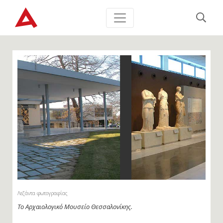
Λεζάντα φωτογραφίας
Άποψη αίθουσας του Αρχαιολογικού Μουσείου Θεσσαλονίκης.