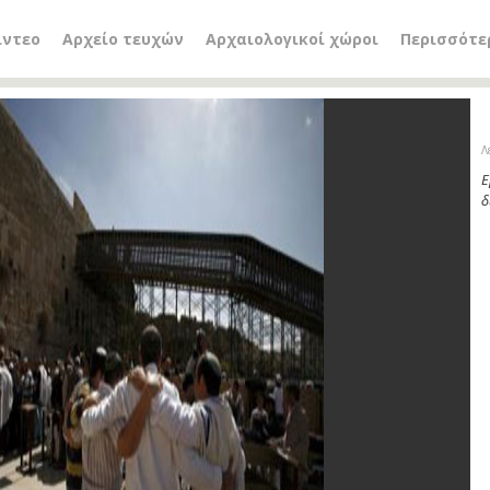
ίντεο
Αρχείο τευχών
Αρχαιολογικοί χώροι
Περισσότε
Λ
Ε
δ