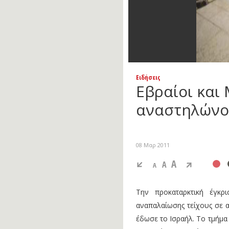
Ειδήσεις
Εβραίοι και
αναστηλώνου
08 Μαρ 2011
A
A
A
Την προκαταρκτική έγκ
αναπαλαίωσης τείχους σε α
έδωσε το Ισραήλ. Το τμήμα