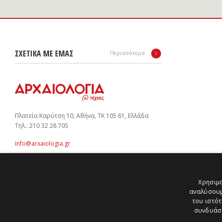
ΣΧΕΤΙΚΑ ΜΕ ΕΜΑΣ
Περισσότερα
Πλατεία Καρύτση 10, Αθήνα, ΤΚ 105 61, Ελλάδα
Tηλ.: 210 32 28 705
info@arxaiologia.gr
Χρησιμο
Subscribe to our newsletter:
αναλύσουμ
SUBMIT
του ιστότ
συνδυάσο