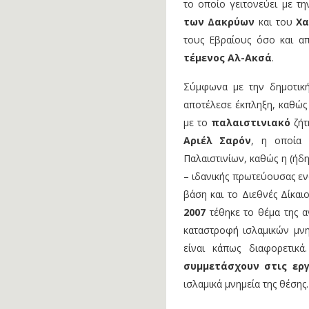
το οποίο γειτονεύει με τ
των Δακρύων
και του
Χα
τους Εβραίους όσο και α
τέμενος Αλ-Ακσά
.
Σύμφωνα με την δημοτι
αποτέλεσε έκπληξη, καθώ
με το
παλαιστινιακό
ζήτ
Αριέλ Σαρόν
, η οποία
Παλαιστινίων, καθώς η (ήδ
– ιδανικής πρωτεύουσας εν
βάση και το Διεθνές Δίκαιο
2007
τέθηκε το θέμα της 
καταστροφή ισλαμικών μνη
είναι κάπως διαφορετικά
συμμετάσχουν στις εργ
ισλαμικά μνημεία της θέσης.