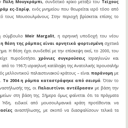
ην
Πύλη Μουγκράμπι
, συνδετικό κρίκο μεταξύ του
Τείχους
ράμ ες-Σαρίφ
, ενός μνημείου που θεωρείται ιερό τόσο από
πό τους Μουσουλμάνους. Στην περιοχή βρίσκεται επίσης το
κή σύμβουλο
Meir Margalit
, η ειρηνική υποδοχή του νέου
ς
η θέση της ράμπας είναι αρνητικά φορτισμένη
σχετικά
ημα. Η θέση έχει συνδεθεί με την επίσκεψη εκεί, το 2000, του
 είχε πυροδοτήσει
χρόνιες συγκρούσεις
Ισραηλινών και
η από το 1967) ισραηλινή κατάληψη της Ανατολικής Ιερουσαλήμ
ός μελλοντικού παλαιστινιακού κράτους – είναι
παράνομη
με
.
Το 2004 η ράμπα καταστράφηκε από σεισμό
. Όταν το
αναστήλωσής της, οι
Παλαιστίνοι αντέδρασαν
με βάση την
μείων στη βάση της. Σήμερα όμως φαίνεται ότι τα πράγματα
. Ήδη, ειδικοί από μουσουλμανικά κράτη προτίθενται να
ασίες
αναστήλωσης, με σκοπό να διασφαλίσουν τελικά τα