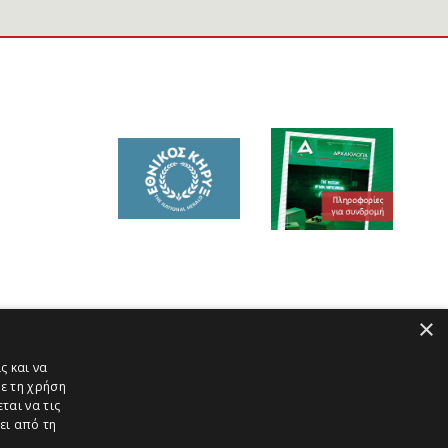
×
ς και να
ε τη χρήση
ται να τις
ει από τη