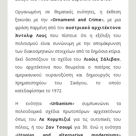
Οργανωμένη σε θεματικές ενότητες, η έκθεση
ξεκινάει με την «
Ornament and Crime
», με μια
φράση παρμένη από τον
αυστριακό αρχιτέκτονα
Άντολφ Λους
που πίστευε ότι η εξέλιξη του
πολιτισμού είναι συνώνυμη με την απομάκρυνση
των διακοσμητικών στοιχείων από τα δημόσια κτίρια.
Εκεί δεσπόζουν τα σχέδια του
Λιούις Σάλιβαν
,
του αρχιτέκτονα που θεωρείται ο πατέρας του
αμερικανικού ουρανοξύστη και δημιουργός του
Χρηματιστηρίου του Σικάγου, το οποίο
κατεδαφίστηκε το 1972.
Η ενότητα «
Urbanism
» συμπυκνώνει τα
πολεοδομικά σχέδια πρωτοπόρων αρχιτεκτόνων
όπως του
Λε Κορμπιζιέ
για τις ουτοπικές του
πόλεις, ή του
Ζαν Τσουμί
για ΄30. Ενώ η ενότητα
«
Utopias and alternative modernisms
»