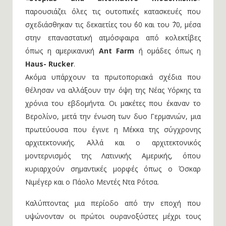
παρουσιάζει όλες τις ουτοπικές κατασκευές που
σχεδιάσθηκαν τις δεκαετίες του ΄60 και του ΄70, μέσα
στην επαναστατική ατμόσφαιρα από κολεκτίβες
όπως η αμερικανική
Ant Farm
ή ομάδες όπως η
Haus- Rucker
.
Ακόμα υπάρχουν τα πρωτοποριακά σχέδια που
θέλησαν να αλλάξουν την όψη της Νέας Υόρκης τα
χρόνια του εβδομήντα. Οι μακέτες που έκαναν το
Βερολίνο, μετά την ένωση των δυο Γερμανιών, μια
πρωτεύουσα που έγινε η Μέκκα της σύγχρονης
αρχιτεκτονικής. Αλλά και ο αρχιτεκτονικός
μοντερνισμός της Λατινικής Αμερικής, όπου
κυριαρχούν σημαντικές μορφές όπως ο Όσκαρ
Νιμέγερ και ο Πάολο Μεντές Ντα Ρότσα.
Καλύπτοντας μια περίοδο από την εποχή που
υψώνονταν οι πρώτοι ουρανοξύστες μέχρι τους