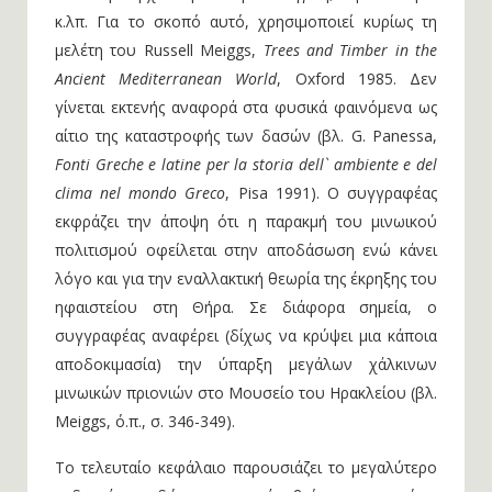
κ.λπ. Για το σκοπό αυτό, χρησιμοποιεί κυρίως τη
μελέτη του Russell Meiggs,
Trees and Timber in the
Ancient Mediterranean World
, Oxford 1985. Δεν
γίνεται εκτενής αναφορά στα φυσικά φαινόμενα ως
αίτιο της καταστροφής των δασών (βλ. G. Panessa,
Fonti Greche e latine per la storia dell` ambiente e del
clima nel mondo Greco
, Pisa 1991). Ο συγγραφέας
εκφράζει την άποψη ότι η παρακμή του μινωικού
πολιτισμού οφείλεται στην αποδάσωση ενώ κάνει
λόγο και για την εναλλακτική θεωρία της έκρηξης του
ηφαιστείου στη Θήρα. Σε διάφορα σημεία, ο
συγγραφέας αναφέρει (δίχως να κρύψει μια κάποια
αποδοκιμασία) την ύπαρξη μεγάλων χάλκινων
μινωικών πριονιών στο Μουσείο του Ηρακλείου (βλ.
Meiggs, ό.π., σ. 346-349).
Το τελευταίο κεφάλαιο παρουσιάζει το μεγαλύτερο