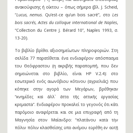
ανακούφισης ή οίκτου – όπως σήμερα (βλ. J. Scheid,
“
Lucus, nemus
. Qu’est-ce qu’un bois sacré”, στο
Les
bois sacrés, Actes du colloque international de Naples
,
“Collection du Centre J. Bérard 10”, Naples 1993, σ.
13-20).
Το βιβλίο βρίθει αξιοσημείωτων πληροφοριών. Στη
σελίδα 77 παρατίθεται ένα ενδιαφέρον απόσπασμα
του Θεόφραστου (η ακριβής παραπομπή, που δεν
σημειώνεται στο βιβλίο, είναι HP V.2.4): στο
εσωτερικό ενός αιωνόβιου κότινου (αγριελιάς) που
κόπηκε στην αγορά των Μεγάρων, βρέθηκαν
“κνημίδες καὶ ἄλλ` ἄττα τῆς ἀττικῆς ἐργασίας
κρεμαστὰ”. Ενδιαφέρον προκαλεί το γεγονός ότι κάτι
παρόμοιο αναφέρεται και σε μια επιγραφή από τη
Μαγνησία στον Μαίανδρο: “πλατάνου κατὰ τὴν
πόλιν πόλιν κλασθείσης ὑπὸ ἀνέμου εὐρέθη ἐν αὐτῇ