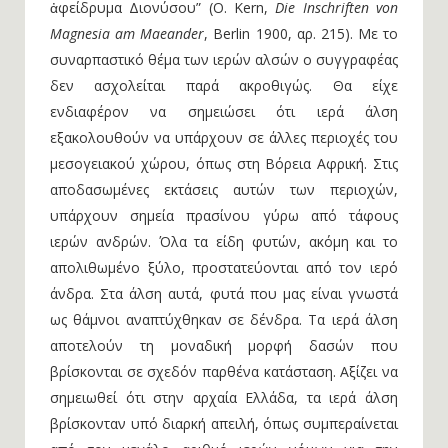
ἀφείδρυμα Διονύσου” (O. Kern,
Die Inschriften von
Magnesia am Maeander
, Berlin 1900, αρ. 215). Με το
συναρπαστικό θέμα των ιερών αλσών ο συγγραφέας
δεν ασχολείται παρά ακροθιγώς. Θα είχε
ενδιαφέρον να σημειώσει ότι ιερά άλση
εξακολουθούν να υπάρχουν σε άλλες περιοχές του
μεσογειακού χώρου, όπως στη Βόρεια Αφρική. Στις
αποδασωμένες εκτάσεις αυτών των περιοχών,
υπάρχουν σημεία πρασίνου γύρω από τάφους
ιερών ανδρών. Όλα τα είδη φυτών, ακόμη και το
απολιθωμένο ξύλο, προστατεύονται από τον ιερό
άνδρα. Στα άλση αυτά, φυτά που μας είναι γνωστά
ως θάμνοι αναπτύχθηκαν σε δένδρα. Τα ιερά άλση
αποτελούν τη μοναδική μορφή δασών που
βρίσκονται σε σχεδόν παρθένα κατάσταση. Αξίζει να
σημειωθεί ότι στην αρχαία Ελλάδα, τα ιερά άλση
βρίσκονταν υπό διαρκή απειλή, όπως συμπεραίνεται