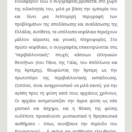
ενδιαφέρον: εδώ ο συγγραφέας βρίσκεται στο χώρο
της ειδικότητάς του, μιλά με βάση την εμπειρία του
και δίνει μια λεπτομερή περιγραφή των
προβλημάτων της αποδάσωσης και αναδάσωσης της
Ελλάδας. Αντίθετα, τα υπόλοιπα κεφάλαια περιέχουν
μάλλον αόριστες και γενικές πληροφορίες. Στο
πρώτο κεφάλαιο, ο συγγραφέας επικεντρώνεται στις
“περιβαλλοντικές” πτυχές κάποιων ελληνικών
θεοτήτων (του Πάνα, της Γαίας, του Απόλλωνα και
της Άρτεμης), θεωρώντας την Άρτεμη ως την
πρωτοπόρο της περιβαλλοντικής εκπαίδευσης.
Ωστόσο, είναι αναχρονιστικό να μιλά κανείς για την
αγάπη προς τη φύση κατά τους αρχαίους χρόνους.
Οι αρχαίοι αντιμετώπιζαν την άγρια φύση ως κάτι
χαοτικό και άσχημο, και η θέαση της φύσης
ουδέποτε προκαλούσε μυστικιστικά ή θρησκευτικά
αισθήματα – όπως συνέβαινε την περίοδο του
Ρομαντισμού -, ή ακόμη και αισθήματα ελευθερίας,