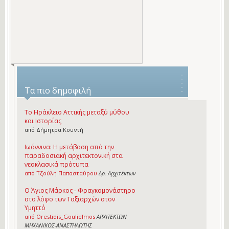
Τα πιο δημοφιλή
Το Ηράκλειο Αττικής μεταξύ μύθου
και Ιστορίας
από Δήμητρα Κουντή
Ιωάννινα: Η μετάβαση από την
παραδοσιακή αρχιτεκτονική στα
νεοκλασικά πρότυπα
από Τζούλη Παπασταύρου
Δρ. Αρχιτέκτων
Ο Άγιος Μάρκος - Φραγκομονάστηρο
στο λόφο των Ταξιαρχών στον
Υμηττό
από Orestidis_Goulielmos
ΑΡΧΙΤΕΚΤΩΝ
ΜΗΧΑΝΙΚΟΣ-ΑΝΑΣΤΗΛΩΤΗΣ