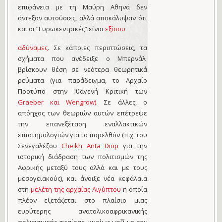
επιφάνεια με τη Μαύρη Αθηνά δεν
άντεξαν αυτούσιες, αλλά αποκάλυψαν ότι
και οι “Ευρωκεντρικές” είναι
εξίσου
αδύναμες
. Σε κάποιες περιπτώσεις, τα
σχήματα που ανέδειξε ο Μπερνάλ
βρίσκουν θέση σε νεότερα θεωρητικά
ρεύματα (για παράδειγμα, το Αρχαίο
Προτύπο στην Ιθαγενή Κριτική των
Graeber και Wengrow)
. Σε άλλες, ο
απόηχος των θεωριών αυτών επέτρεψε
την επανεξέταση εναλλακτικών
επιστημολογιών για το παρελθόν (π.χ. του
Σενεγαλέζου
Cheikh Anta Diop
για την
ιστορική διάδραση των πολιτισμών της
Αφρικής μεταξύ τους αλλά και με τους
μεσογειακούς), και άνοιξε νέα κεφάλαια
στη
μελέτη της αρχαίας Αιγύπτου
η οποία
πλέον εξετάζεται στο πλαίσιο μιας
ευρύτερης ανατολικοαφρικανικής