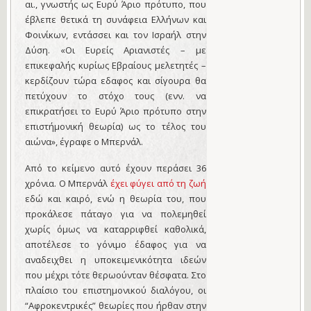
αι., γνωστής ως Ευρύ Άριο πρότυπο, που
έβλεπε θετικά τη συνάφεια Ελλήνων και
Φοινίκων, εντάσσει και τον Ισραήλ στην
Δύση. «Οι Ευρείς Αριανιστές – με
επικεφαλής κυρίως Εβραίους μελετητές –
κερδίζουν τώρα εδαφος και σίγουρα θα
πετύχουν το στόχο τους (ενν. να
επικρατήσει το Ευρύ Άριο πρότυπο στην
επιστήμονική θεωρία) ως το τέλος του
αιώνα», έγραφε ο Μπερνάλ.
Από το κείμενο αυτό έχουν περάσει 36
χρόνια. Ο Μπερνάλ
έχει φύγει από τη ζωή
εδώ και καιρό, ενώ η θεωρία του, που
προκάλεσε πάταγο για να πολεμηθεί
χωρίς όμως να καταρριφθεί καθολικά,
αποτέλεσε το γόνιμο έδαφος για να
αναδειχθει η υποκειμενικότητα ιδεών
που μέχρι τότε θερωούνταν θέσφατα. Στο
πλαίσιο του επιστημονικού διαλόγου, οι
“Αφροκεντρικές” θεωρίες που ήρθαν στην