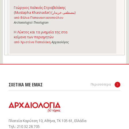
Γεώργιος Χαλκιάς-Στραβελάκης
(Mustapha Khasnadar) (مصطفى خزندار)
από Βάλια Παπαναστασοπούλου
Archaeologist-Theologian
Η Λύκτος και τα μνημεία της στα
κείμενα των περιηγητών
από Χριστίνα Παπαδάκη
Αρχαιολόγος
ΣΧΕΤΙΚΑ ΜΕ ΕΜΑΣ
Περισσότερα
Πλατεία Καρύτση 10, Αθήνα, ΤΚ 105 61, Ελλάδα
Tηλ.: 210 32 28 705