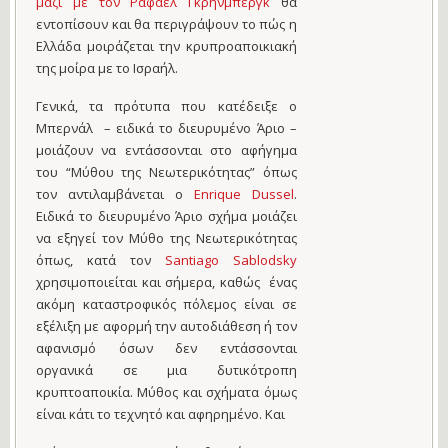
μαζί με τον Ράφαελ Γκρήνμπεργκ
θα
εντοπίσουν και θα περιγράψουν το πώς η
Ελλάδα μοιράζεται την κρυπροαποικιακή
της μοίρα με το Ισραήλ.
Γενικά, τα πρότυπα που κατέδειξε ο
Μπερνάλ – ειδικά το διευρυμένο Άριο –
μοιάζουν να εντάσσονται στο αφήγημα
του “Μύθου της Νεωτερικότητας” όπως
τον αντιλαμβάνεται ο
Enrique Dussel
.
Ειδικά το διευρυμένο Άριο σχήμα μοιάζει
να εξηγεί τον Μύθο της Νεωτερικότητας
όπως, κατά τον
Santiago Sablodsky
χρησιμοποιείται και σήμερα, καθώς ένας
ακόμη καταστροφικός πόλεμος είναι σε
εξέλιξη με αφορμή την αυτοδιάθεση ή τον
αφανισμό όσων δεν εντάσσονται
οργανικά σε μια δυτικότροπη
κρυπτοαποικία. Μύθος και σχήματα όμως
είναι κάτι το τεχνητό και αφηρημένο. Και