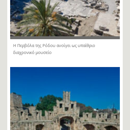
Η Περβόλα της Ρόδου ανοίγει ως υπαίθριο
διαχρονικό μουσείο