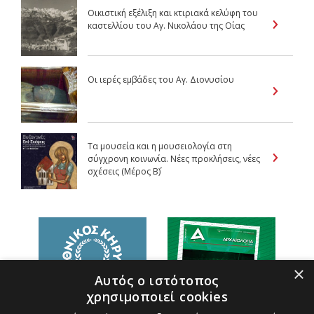
Οικιστική εξέλιξη και κτιριακά κελύφη του
καστελλίου του Αγ. Νικολάου της Οίας
Οι ιερές εμβάδες του Αγ. Διονυσίου
Τα μουσεία και η μουσειολογία στη
σύγχρονη κοινωνία. Νέες προκλήσεις, νέες
σχέσεις (Μέρος B΄)
×
Αυτός ο ιστότοπος
χρησιμοποιεί cookies