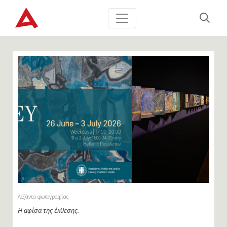
Λεζάντα φωτογραφίας
Στιγμιότυπο από την παρουσίαση της έκθεσης στο Μουσείο
Μπενάκη (Πινακοθήκη Γκίκα, 2025). Φωτ.: © Christos Simatos.