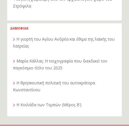
Φεύγει η χωματερή από τον αρχαιολογικό χώρο του
Στρόφιλα
ΔΗΜΟΦΙΛΗ
Η γιορτή του Αγίου Ανδρέα και έθιμα της λαϊκής του
λατρείας
Μαρία Κάλλας: Η τοιχογραφία που διεκδικεί τον
παγκόσμιο τίτλο του 2025
Η θρησκευτική πολιτική του αυτοκράτορα
Κωνσταντίνου
Η Κοιλάδα των Τεμπών (Μέρος Β’)