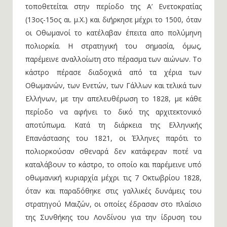
τοποθετείται στην περίοδο της Α’ Ενετοκρατίας
(13ος-15ος αι. μ.Χ.) και διήρκησε μέχρι το 1500, όταν
οι Οθωμανοί το κατέλαβαν έπειτα απο πολύμηνη
πολιορκία. Η στρατηγική του σημασία, όμως,
παρέμεινε αναλλοίωτη στο πέρασμα των αιώνων. Το
κάστρο πέρασε διαδοχικά από τα χέρια των
Οθωμανών, των Ενετών, των Γάλλων και τελικά των
Ελλήνων, με την απελευθέρωση το 1828, με κάθε
περίοδο να αφήνει το δικό της αρχιτεκτονικό
αποτύπωμα. Κατά τη διάρκεια της Ελληνικής
Επανάστασης του 1821, οι Έλληνες παρότι το
πολιορκούσαν σθεναρά δεν κατάφεραν ποτέ να
καταλάβουν το κάστρο, το οποίο και παρέμεινε υπό
οθωμανική κυριαρχία μέχρι τις 7 Οκτωβρίου 1828,
όταν και παραδόθηκε στις γαλλικές δυνάμεις του
στρατηγού Μαιζών, οι οποίες έδρασαν στο πλαίσιο
της Συνθήκης του Λονδίνου για την ίδρυση του