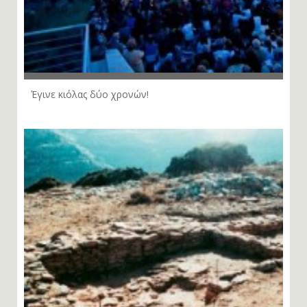
Έγινε κιόλας δύο χρονών!