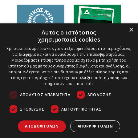
×
Αυτός ο ιστότοπος
χρησιμοποιεί cookies
Χρησιμοποιούμε cookies για να εξατομικεύσουμε το περιεχόμενο,
τις διαφημίσεις και να αναλύσουμε την επισκεψιμότητά μας.
Μοιραζόμαστε επίσης πληροφορίες σχετικά με τη χρήση του
ιστότοπού μας με τους συνεργάτες διαφήμισης και ανάλυσης, οι
οποίοι ενδέχεται να τις συνδυάσουν με άλλες πληροφορίες που
τους έχετε παράσχει ή που έχουν συλλέξει από τη χρήση των
υπηρεσιών τους από εσάς.
ΑΠΟΛΎΤΩΣ ΑΠΑΡΑΊΤΗΤΑ
ΑΠΌΔΟΣΗΣ
ΣΤΌΧΕΥΣΗΣ
ΛΕΙΤΟΥΡΓΙΚΌΤΗΤΑΣ
Τρόποι Πληρωμής
Ασφάλεια Συναλλαγών
Copyright ©
2026
Πολιτική Παράδοσης Προϊόντων
ΑΠΟΔΟΧΉ ΌΛΩΝ
ΑΠΌΡΡΙΨΗ ΌΛΩΝ
Αρχαιολογία &
Τέχνες | All
Πολιτική Ακυρώσεων και Επιστροφών
Rights Reserved.