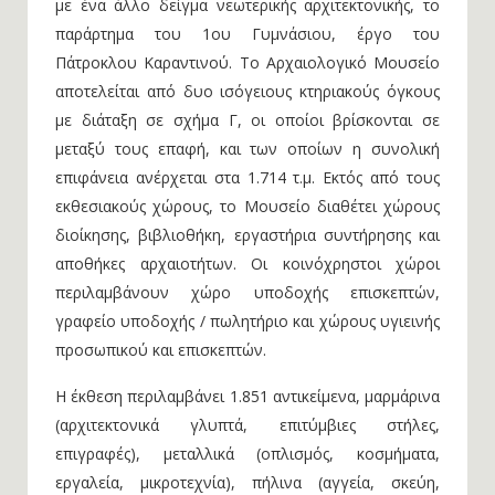
παράρτημα του 1ου Γυμνάσιου, έργο του
Πάτροκλου Καραντινού. Το Αρχαιολογικό Μουσείο
αποτελείται από δυο ισόγειους κτηριακούς όγκους
με διάταξη σε σχήμα Γ, οι οποίοι βρίσκονται σε
μεταξύ τους επαφή, και των οποίων η συνολική
επιφάνεια ανέρχεται στα 1.714 τ.μ. Εκτός από τους
εκθεσιακούς χώρους, το Μουσείο διαθέτει χώρους
διοίκησης, βιβλιοθήκη, εργαστήρια συντήρησης και
αποθήκες αρχαιοτήτων. Οι κοινόχρηστοι χώροι
περιλαμβάνουν χώρο υποδοχής επισκεπτών,
γραφείο υποδοχής / πωλητήριο και χώρους υγιεινής
προσωπικού και επισκεπτών.
Η έκθεση περιλαμβάνει 1.851 αντικείμενα, μαρμάρινα
(αρχιτεκτονικά γλυπτά, επιτύμβιες στήλες,
επιγραφές), μεταλλικά (οπλισμός, κοσμήματα,
εργαλεία, μικροτεχνία), πήλινα (αγγεία, σκεύη,
ειδώλια), οστέινα και γυάλινα αντικείμενα, καθώς και