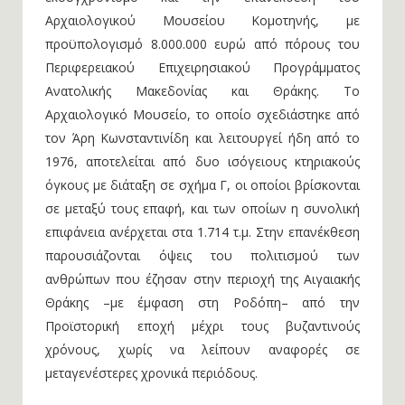
Αρχαιολογικού Μουσείου Κομοτηνής, με
προϋπολογισμό 8.000.000 ευρώ από πόρους του
Περιφερειακού Επιχειρησιακού Προγράμματος
Ανατολικής Μακεδονίας και Θράκης. Το
Αρχαιολογικό Μουσείο, το οποίο σχεδιάστηκε από
τον Άρη Κωνσταντινίδη και λειτουργεί ήδη από το
1976, αποτελείται από δυο ισόγειους κτηριακούς
όγκους με διάταξη σε σχήμα Γ, οι οποίοι βρίσκονται
σε μεταξύ τους επαφή, και των οποίων η συνολική
επιφάνεια ανέρχεται στα 1.714 τ.μ. Στην επανέκθεση
παρουσιάζονται όψεις του πολιτισμού των
ανθρώπων που έζησαν στην περιοχή της Αιγαιακής
Θράκης –με έμφαση στη Ροδόπη– από την
Προϊστορική εποχή μέχρι τους βυζαντινούς
χρόνους, χωρίς να λείπουν αναφορές σε
μεταγενέστερες χρονικά περιόδους.
Η Υπουργός Πολιτισμού Λίνα Μενδώνη δήλωσε: