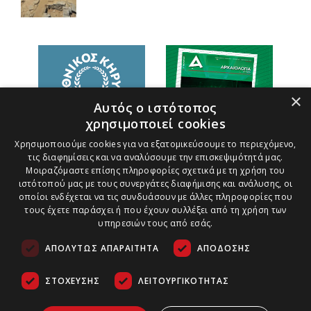
×
Αυτός ο ιστότοπος
χρησιμοποιεί cookies
Χρησιμοποιούμε cookies για να εξατομικεύσουμε το περιεχόμενο,
τις διαφημίσεις και να αναλύσουμε την επισκεψιμότητά μας.
Μοιραζόμαστε επίσης πληροφορίες σχετικά με τη χρήση του
ιστότοπού μας με τους συνεργάτες διαφήμισης και ανάλυσης, οι
οποίοι ενδέχεται να τις συνδυάσουν με άλλες πληροφορίες που
τους έχετε παράσχει ή που έχουν συλλέξει από τη χρήση των
υπηρεσιών τους από εσάς.
ΑΠΟΛΎΤΩΣ ΑΠΑΡΑΊΤΗΤΑ
ΑΠΌΔΟΣΗΣ
ΣΤΌΧΕΥΣΗΣ
ΛΕΙΤΟΥΡΓΙΚΌΤΗΤΑΣ
Τρόποι Πληρωμής
Ασφάλεια Συναλλαγών
Copyright ©
2026
Πολιτική Παράδοσης Προϊόντων
Αρχαιολογία &