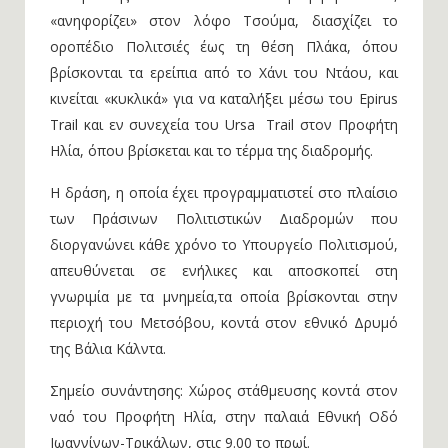
«ανηφορίζει» στον λόφο Τσούμα, διασχίζει το
οροπέδιο Πολιτσιές έως τη θέση Πλάκα, όπου
βρίσκονται τα ερείπια από το Χάνι του Ντάου, και
κινείται «κυκλικά» για να καταλήξει μέσω του Epirus
Τrail και εν συνεχεία του Ursa Τrail στον Προφήτη
Ηλία, όπου βρίσκεται και το τέρμα της διαδρομής.
Η δράση, η οποία έχει προγραμματιστεί στο πλαίσιο
των Πράσινων Πολιτιστικών Διαδρομών που
διοργανώνει κάθε χρόνο το Υπουργείο Πολιτισμού,
απευθύνεται σε ενήλικες και αποσκοπεί στη
γνωριμία με τα μνημεία,τα οποία βρίσκονται στην
περιοχή του Μετσόβου, κοντά στον εθνικό Δρυμό
της Βάλια Κάλντα.
Σημείο συνάντησης: Χώρος στάθμευσης κοντά στον
ναό του Προφήτη Ηλία, στην παλαιά Εθνική Οδό
Ιωαννίνων-Τρικάλων, στις 9.00 το πρωί.