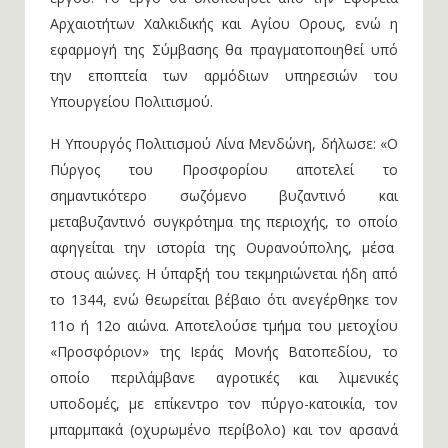
Αρχαιοτήτων Χαλκιδικής και Αγίου Ορους, ενώ η
εφαρμογή της Σύμβασης θα πραγματοποιηθεί υπό
την εποπτεία των αρμόδιων υπηρεσιών του
Υπουργείου Πολιτισμού.
Η Υπουργός Πολιτισμού Λίνα Μενδώνη, δήλωσε: «Ο
Πύργος του Προσφορίου αποτελεί το
σημαντικότερο σωζόμενο βυζαντινό και
μεταβυζαντινό συγκρότημα της περιοχής, το οποίο
αφηγείται την ιστορία της Ουρανούπολης, μέσα
στους αιώνες. Η ύπαρξή του τεκμηριώνεται ήδη από
το 1344, ενώ θεωρείται βέβαιο ότι ανεγέρθηκε τον
11ο ή 12ο αιώνα. Αποτελούσε τμήμα του μετοχίου
«Προσφόριον» της Ιεράς Μονής Βατοπεδίου, το
οποίο περιλάμβανε αγροτικές και λιμενικές
υποδομές, με επίκεντρο τον πύργο-κατοικία, τον
μπαρμπακά (οχυρωμένο περίβολο) και τον αρσανά