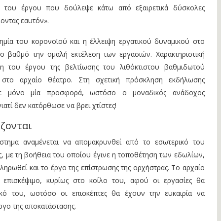
ό του έργου που δούλεψε κάτω από εξαιρετικά δύσκολες
οντας εαυτόν».
ημία του κορονοϊού και η έλλειψη εργατικού δυναμικού στο
ο βαθμό την ομαλή εκτέλεση των εργασιών. Χαρακτηριστική
ση του έργου της βελτίωσης του λιθόκτιστου βαθμιδωτού
 στο αρχαίο θέατρο. Στη σχετική πρόσκληση εκδήλωσης
ηκε μόνο μία προσφορά, ωστόσο ο μοναδικός ανάδοχος
ιατί δεν κατόρθωσε να βρει χτίστες!
ίζονται
στημα αναμένεται να απομακρυνθεί από το εσωτερικό του
, με τη βοήθεια του οποίου έγινε η τοποθέτηση των εδωλίων,
ληρωθεί και το έργο της επίστρωσης της ορχήστρας. Το αρχαίο
ι επισκέψιμο, κυρίως στο κοίλο του, αφού οι εργασίες θα
ικό του, ωστόσο οι επισκέπτες θα έχουν την ευκαιρία να
ργο της αποκατάστασης.