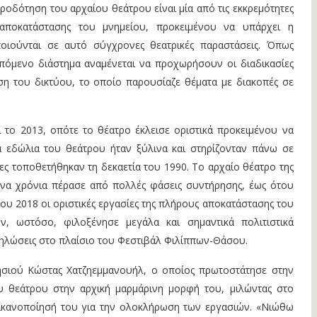
τροδότηση του αρχαίου θεάτρου είναι μία από τις εκκρεμότητες
αποκατάστασης του μνημείου, προκειμένου να υπάρχει η
οιούνται σε αυτό σύγχρονες θεατρικές παραστάσεις. Όπως
επόμενο διάστημα αναμένεται να προχωρήσουν οι διαδικασίες
ση του δικτύου, το οποίο παρουσίαζε θέματα με διακοπές σε
ι το 2013, οπότε το θέατρο έκλεισε οριστικά προκειμένου να
τα εδώλια του θεάτρου ήταν ξύλινα και στηρίζονταν πάνω σε
ίες τοποθετήθηκαν τη δεκαετία του 1990. Το αρχαίο θέατρο της
να χρόνια πέρασε από πολλές φάσεις συντήρησης, έως ότου
ου 2018 οι οριστικές εργασίες της πλήρους αποκατάστασης του
ν, ωστόσο, φιλοξένησε μεγάλα και σημαντικά πολιτιστικά
ηλώσεις στο πλαίσιο του Φεστιβάλ Φιλίππων-Θάσου.
σιού Κώστας Χατζηεμμανουήλ, ο οποίος πρωτοστάτησε στην
υ θεάτρου στην αρχική μαρμάρινη μορφή του, μιλώντας στο
ικανοποίησή του για την ολοκλήρωση των εργασιών. «Νιώθω