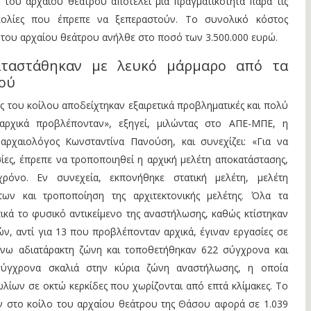
 του αρχαίου θεάτρου αποτελεί μια πραγματικότητα παρά τις
κολίες που έπρεπε να ξεπεραστούν. Το συνολικό κόστος
του αρχαίου θεάτρου ανήλθε στο ποσό των 3.500.000 ευρώ.
αταστάθηκαν με λευκό μάρμαρο από τα
ιού
ς του κοίλου αποδείχτηκαν εξαιρετικά προβληματικές και πολύ
ι αρχικά προβλέπονταν», εξηγεί, μιλώντας στο ΑΠΕ-ΜΠΕ, η
αρχαιολόγος Κωνσταντίνα Πανούση, και συνεχίζει: «Για να
ες, έπρεπε να τροποποιηθεί η αρχική μελέτη αποκατάστασης,
ρόνο. Εν συνεχεία, εκπονήθηκε στατική μελέτη, μελέτη
των και τροποποίηση της αρχιτεκτονικής μελέτης. Όλα τα
κά το φυσικό αντικείμενο της αναστήλωσης, καθώς κτίστηκαν
ν, αντί για 13 που προβλέπονταν αρχικά, έγιναν εργασίες σε
άνω αδιατάρακτη ζώνη και τοποθετήθηκαν 622 σύγχρονα και
σύγχρονα σκαλιά στην κύρια ζώνη αναστήλωσης, η οποία
ωλίων σε οκτώ κερκίδες που χωρίζονται από επτά κλίμακες. Το
 στο κοίλο του αρχαίου θεάτρου της Θάσου αφορά σε 1.039