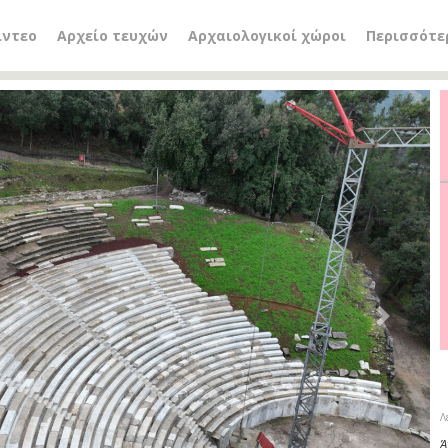
ίντεο
Αρχείο τευχών
Αρχαιολογικοί χώροι
Περισσότε
Next
Λ
Ά