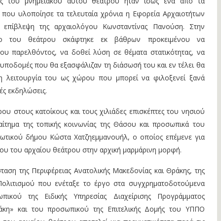
ς του μνημειακού αυτού θεάτρου ήταν ίσως ένα από τα
 που υλοποίησε τα τελευταία χρόνια η Εφορεία Αρχαιοτήτων
 επίβλεψη της αρχαιολόγου Κωνσταντίνας Πανούση. Στην
ίλο του θεάτρου σκάφτηκε εκ βάθρων προκειμένου να
υ παρελθόντος, να δοθεί λύση σε θέματα στατικότητας, να
ποδομές που θα εξασφάλιζαν τη διάσωσή του και εν τέλει θα
 λειτουργία του ως χώρου που μπορεί να φιλοξενεί ξανά
κές εκδηλώσεις.
υ στους κατοίκους και τους χιλιάδες επισκέπτες του νησιού
 αίτημα της τοπικής κοινωνίας της Θάσου και προσωπικά του
ωτικού δήμου Κώστα Χατζηεμμανουήλ, ο οποίος επέμενε για
ου του αρχαίου θεάτρου στην αρχική μαρμάρινη μορφή.
αση της Περιφέρειας Ανατολικής Μακεδονίας και Θράκης, της
Πολιτισμού που ενέταξε το έργο στα συγχρηματοδοτούμενα
πικού της Ειδικής Υπηρεσίας Διαχείρισης Προγράμματος
άκη» και του προσωπικού της Επιτελικής Δομής του ΥΠΠΟ