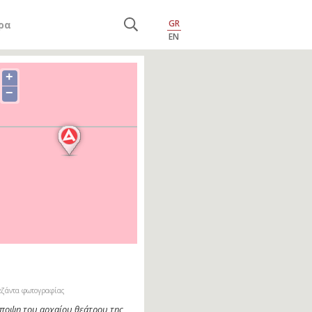
GR
ρα
EN
+
−
εζάντα φωτογραφίας
ποψη του αρχαίου θεάτρου της