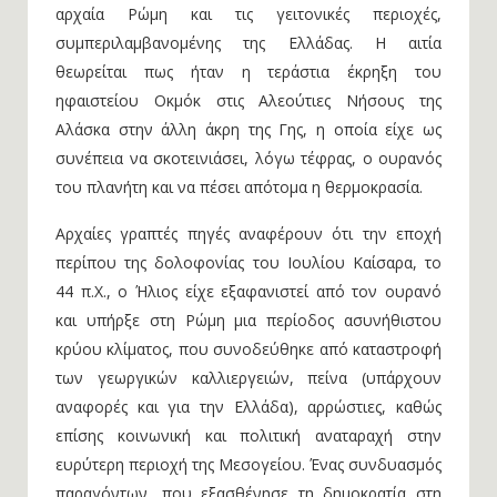
αρχαία Ρώμη και τις γειτονικές περιοχές,
συμπεριλαμβανομένης της Ελλάδας. Η αιτία
θεωρείται πως ήταν η τεράστια έκρηξη του
ηφαιστείου Οκμόκ στις Αλεούτιες Νήσους της
Αλάσκα στην άλλη άκρη της Γης, η οποία είχε ως
συνέπεια να σκοτεινιάσει, λόγω τέφρας, ο ουρανός
του πλανήτη και να πέσει απότομα η θερμοκρασία.
Αρχαίες γραπτές πηγές αναφέρουν ότι την εποχή
περίπου της δολοφονίας του Ιουλίου Καίσαρα, το
44 π.Χ., ο Ήλιος είχε εξαφανιστεί από τον ουρανό
και υπήρξε στη Ρώμη μια περίοδος ασυνήθιστου
κρύου κλίματος, που συνοδεύθηκε από καταστροφή
των γεωργικών καλλιεργειών, πείνα (υπάρχουν
αναφορές και για την Ελλάδα), αρρώστιες, καθώς
επίσης κοινωνική και πολιτική αναταραχή στην
ευρύτερη περιοχή της Μεσογείου. Ένας συνδυασμός
παραγόντων, που εξασθένησε τη δημοκρατία στη