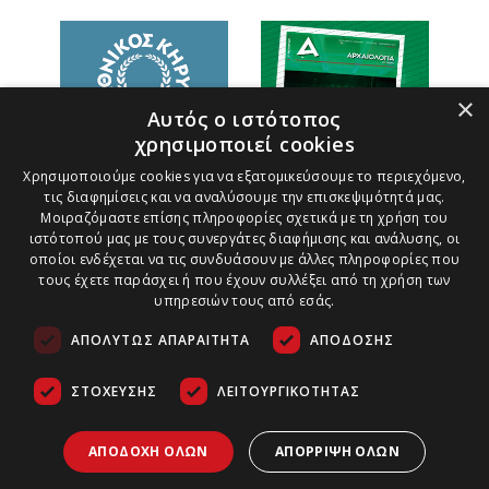
×
Αυτός ο ιστότοπος
χρησιμοποιεί cookies
Χρησιμοποιούμε cookies για να εξατομικεύσουμε το περιεχόμενο,
τις διαφημίσεις και να αναλύσουμε την επισκεψιμότητά μας.
Μοιραζόμαστε επίσης πληροφορίες σχετικά με τη χρήση του
ιστότοπού μας με τους συνεργάτες διαφήμισης και ανάλυσης, οι
οποίοι ενδέχεται να τις συνδυάσουν με άλλες πληροφορίες που
τους έχετε παράσχει ή που έχουν συλλέξει από τη χρήση των
υπηρεσιών τους από εσάς.
ΑΠΟΛΎΤΩΣ ΑΠΑΡΑΊΤΗΤΑ
ΑΠΌΔΟΣΗΣ
ΣΤΌΧΕΥΣΗΣ
ΛΕΙΤΟΥΡΓΙΚΌΤΗΤΑΣ
Τρόποι Πληρωμής
Ασφάλεια Συναλλαγών
Copyright ©
2026
Πολιτική Παράδοσης Προϊόντων
ΑΠΟΔΟΧΉ ΌΛΩΝ
ΑΠΌΡΡΙΨΗ ΌΛΩΝ
Αρχαιολογία &
Τέχνες | All
Πολιτική Ακυρώσεων και Επιστροφών
Rights Reserved.