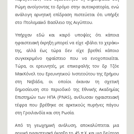
Ρώμη ανοίγοντας το δρόμο στην αυτοκρατορία, ενώ
ανάλογη αρνητική επίδραση πιστεύεται ότι υπήρξε
στο Πτολεμαϊκό Βασίλειο της Αιγύπτου.
Υπήρχαν εδώ και καιρό υποψίες ότι κάποια
ηφαιστειακή έκρηξη μπορεί να είχε «βάλει το χεράκι»
της, αλλά έως τώρα δεν είχε βρεθεί κάποιο
συγκεκριμένο ηφαίστειο που να ενοχοποιείται.
Τώρα, οι ερευνητές, με επικεφαλής τον δρ Τζόε
ΜακΚόνελ του Ερευνητικού Ινστιτούτου της Ερήμου
στη Νεβάδα, οι οποίοι έκαναν τη σχετική
δημοσίευση στο περιοδικό της Εθνικής Ακαδημίας
Επιστημών των ΗΠΑ (PNAS), ανέλυσαν ηφαιστειακή
τέφρα που βρέθηκε σε αρκτικούς πυρήνες πάγου
στη Γροιλανδία και στη Ρωσία.
Από τη γεωχημική ανάλυση, αποκαλύπτεται μια
αρχική ηφαιστειακή έκρηξη το 45 π.Χ. και μια δεύτερη