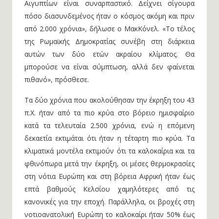
Αιγυπτίων είναι συναρπαστικό. Δείχνει σίγουρα
πόσο διασυνδεμένος ήταν ο κόσμος ακόμη και πριν
από 2.000 χρόνια», δήλωσε ο ΜακΚόνελ. «Το τέλος
της Ρωμαϊκής Δημοκρατίας συνέβη στη διάρκεια
αυτών των δύο ετών ακραίου κλίματος. Θα
μπορούσε να είναι σύμπτωση, αλλά δεν φαίνεται
πιθανό», πρόσθεσε.
Τα δύο χρόνια που ακολούθησαν την έκρηξη του 43
π.Χ. ήταν από τα πιο κρύα στο βόρειο ημισφαίριο
κατά τα τελευταία 2.500 χρόνια, ενώ η επόμενη
δεκαετία εκτιμάται ότι ήταν η τέταρτη πιο κρύα. Τα
κλιματικά μοντέλα εκτιμούν ότι τα καλοκαίρια και τα
φθινόπωρα μετά την έκρηξη, οι μέσες θερμοκρασίες
στη νότια Ευρώπη και στη βόρεια Αφρική ήταν έως
επτά βαθμούς Κελσίου χαμηλότερες από τις
κανονικές για την εποχή. Παράλληλα, οι βροχές στη
νοτιοανατολική Ευρώπη το καλοκαίρι ήταν 50% έως