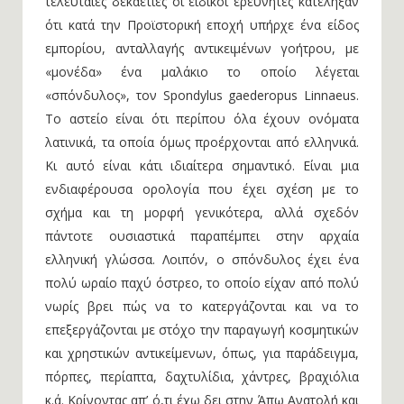
τελευταίες δεκαετίες οι ειδικοί ερευνητές κατέληξαν
ότι κατά την Προϊστορική εποχή υπήρχε ένα είδος
εμπορίου, ανταλλαγής αντικειμένων γοήτρου, με
«μονέδα» ένα μαλάκιο το οποίο λέγεται
«σπόνδυλος», τον Spondylus gaederopus Linnaeus.
Το αστείο είναι ότι περίπου όλα έχουν ονόματα
λατινικά, τα οποία όμως προέρχονται από ελληνικά.
Κι αυτό είναι κάτι ιδιαίτερα σημαντικό. Είναι μια
ενδιαφέρουσα ορολογία που έχει σχέση με το
σχήμα και τη μορφή γενικότερα, αλλά σχεδόν
πάντοτε ουσιαστικά παραπέμπει στην αρχαία
ελληνική γλώσσα. Λοιπόν, ο σπόνδυλος έχει ένα
πολύ ωραίο παχύ όστρεο, το οποίο είχαν από πολύ
νωρίς βρει πώς να το κατεργάζονται και να το
επεξεργάζονται με στόχο την παραγωγή κοσμητικών
και χρηστικών αντικείμενων, όπως, για παράδειγμα,
πόρπες, περίαπτα, δαχτυλίδια, χάντρες, βραχιόλια
κ.ά. Κρίνοντας απ’ ό,τι έχω δει στην Άπω Ανατολή και