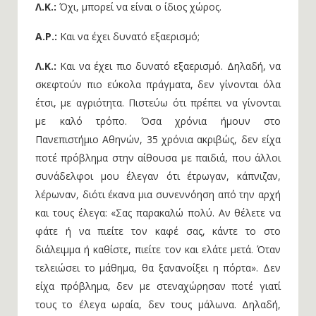
Λ.Κ.:
Όχι, μπορεί να είναι ο ίδιος χώρος.
Α.Ρ.:
Και να έχει δυνατό εξαερισμό;
Λ.Κ.:
Και να έχει πιο δυνατό εξαερισμό. Δηλαδή, να
σκεφτούν πιο εύκολα πράγματα, δεν γίνονται όλα
έτσι, με αγριότητα. Πιστεύω ότι πρέπει να γίνονται
με καλό τρόπο. Όσα χρόνια ήμουν στο
Πανεπιστήμιο Αθηνών, 35 χρόνια ακριβώς, δεν είχα
ποτέ πρόβλημα στην αίθουσα με παιδιά, που άλλοι
συνάδελφοι μου έλεγαν ότι έτρωγαν, κάπνιζαν,
λέρωναν, διότι έκανα μια συνεννόηση από την αρχή
και τους έλεγα: «Σας παρακαλώ πολύ. Αν θέλετε να
φάτε ή να πιείτε τον καφέ σας, κάντε το στο
διάλειμμα ή καθίστε, πιείτε τον και ελάτε μετά. Όταν
τελειώσει το μάθημα, θα ξανανοίξει η πόρτα». Δεν
είχα πρόβλημα, δεν με στεναχώρησαν ποτέ γιατί
τους το έλεγα ωραία, δεν τους μάλωνα. Δηλαδή,