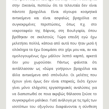
στην Ωκεανία, πιστεύω ότι τα τελευταία δεν είναι
πάντοτε βραχιόλια. Είναι σίγουρα κοσμητικά
αντικείμενα και είναι ασφαλώς βραχιόλια σε
συγκεκριμένες περιπτώσεις, όπως π.χ. στο
νεκροταφείο της Βάρνας, στη Βουλγαρία, όπου
βρέθηκαν σε σκελετούς. Τώρα επειδή εγώ έχω
μελετήσει πολλά, κάποια από αυτά που ήταν μισά ή
ολόκληρα τα έχω δοκιμάσει στο χέρι μου και, αν και
ομολογουμένως έχω μάλλον λεπτό καρπό, αρκετά
δεν μου χωρούσαν. Πάντως φαίνεται ότι
αντάλλασσαν ως «δώρα γοήτρου» βραχιόλια και
άλλα αντικείμενα από σπόνδυλο. Οι μελέτες που
έχουν γίνει όμως δεν είναι επαρκείς, διότι έχουν
γίνει μόνο ελάχιστες εργαστηριακές αναλύσεις για
να διαπιστωθεί σε ποια ακριβώς θάλασσα ζούσε το
συγκεκριμένο μαλάκιο. Γιατί ανάλογα με τις τιμές των
ισοτόπων του οξυγόνου διαφαίνονται η σύνθεση