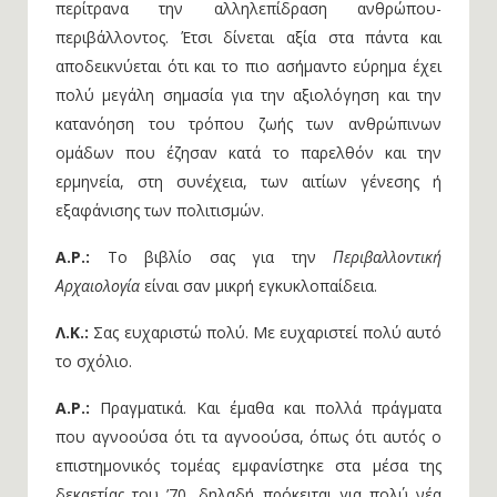
περίτρανα την αλληλεπίδραση ανθρώπου-
περιβάλλοντος. Έτσι δίνεται αξία στα πάντα και
αποδεικνύεται ότι και το πιο ασήμαντο εύρημα έχει
πολύ μεγάλη σημασία για την αξιολόγηση και την
κατανόηση του τρόπου ζωής των ανθρώπινων
ομάδων που έζησαν κατά το παρελθόν και την
ερμηνεία, στη συνέχεια, των αιτίων γένεσης ή
εξαφάνισης των πολιτισμών.
Α.Ρ.:
Το βιβλίο σας για την
Περιβαλλοντική
Αρχαιολογία
είναι σαν μικρή εγκυκλοπαίδεια.
Λ.Κ.:
Σας ευχαριστώ πολύ. Με ευχαριστεί πολύ αυτό
το σχόλιο.
Α.Ρ.:
Πραγματικά. Και έμαθα και πολλά πράγματα
που αγνοούσα ότι τα αγνοούσα, όπως ότι αυτός ο
επιστημονικός τομέας εμφανίστηκε στα μέσα της
δεκαετίας του ’70, δηλαδή πρόκειται για πολύ νέα