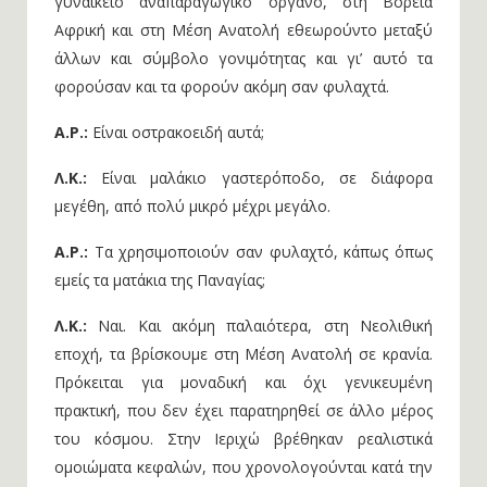
γυναικείο αναπαραγωγικό όργανο, στη Βόρεια
Αφρική και στη Μέση Ανατολή εθεωρούντο μεταξύ
άλλων και σύμβολο γονιμότητας και γι’ αυτό τα
φορούσαν και τα φορούν ακόμη σαν φυλαχτά.
Α.Ρ.:
Είναι οστρακοειδή αυτά;
Λ.Κ.:
Είναι μαλάκιο γαστερόποδο, σε διάφορα
μεγέθη, από πολύ μικρό μέχρι μεγάλο.
Α.Ρ.:
Τα χρησιμοποιούν σαν φυλαχτό, κάπως όπως
εμείς τα ματάκια της Παναγίας;
Λ.Κ.:
Ναι. Και ακόμη παλαιότερα, στη Νεολιθική
εποχή, τα βρίσκουμε στη Μέση Ανατολή σε κρανία.
Πρόκειται για μοναδική και όχι γενικευμένη
πρακτική, που δεν έχει παρατηρηθεί σε άλλο μέρος
του κόσμου. Στην Ιεριχώ βρέθηκαν ρεαλιστικά
ομοιώματα κεφαλών, που χρονολογούνται κατά την