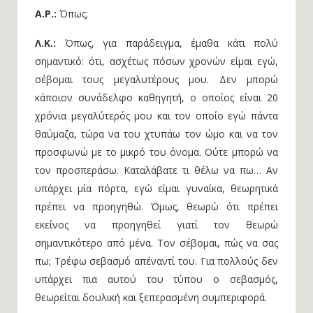
Α.Ρ.:
Όπως;
Λ.Κ.:
Όπως, για παράδειγμα, έμαθα κάτι πολύ
σημαντικό: ότι, ασχέτως πόσων χρονών είμαι εγώ,
σέβομαι τους μεγαλυτέρους μου. Δεν μπορώ
κάποιον συνάδελφο καθηγητή, ο οποίος είναι 20
χρόνια μεγαλύτερός μου και τον οποίο εγώ πάντα
θαύμαζα, τώρα να του χτυπάω τον ώμο και να τον
προσφωνώ με το μικρό του όνομα. Ούτε μπορώ να
τον προσπεράσω. Καταλάβατε τι θέλω να πω… Αν
υπάρχει μία πόρτα, εγώ είμαι γυναίκα, θεωρητικά
πρέπει να προηγηθώ. Όμως, θεωρώ ότι πρέπει
εκείνος να προηγηθεί γιατί τον θεωρώ
σημαντικότερο από μένα. Τον σέβομαι, πώς να σας
πω; Τρέφω σεβασμό απέναντί του. Για πολλούς δεν
υπάρχει πια αυτού του τύπου ο σεβασμός,
θεωρείται δουλική και ξεπερασμένη συμπεριφορά.