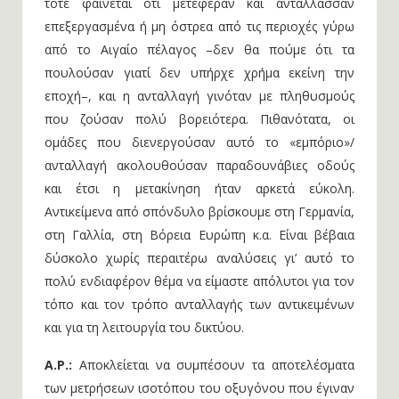
τότε φαίνεται ότι μετέφεραν και αντάλλασσαν
επεξεργασμένα ή μη όστρεα από τις περιοχές γύρω
από το Αιγαίο πέλαγος –δεν θα πούμε ότι τα
πουλούσαν γιατί δεν υπήρχε χρήμα εκείνη την
εποχή–, και η ανταλλαγή γινόταν με πληθυσμούς
που ζούσαν πολύ βορειότερα. Πιθανότατα, οι
ομάδες που διενεργούσαν αυτό το «εμπόριο»/
ανταλλαγή ακολουθούσαν παραδουνάβιες οδούς
και έτσι η μετακίνηση ήταν αρκετά εύκολη.
Αντικείμενα από σπόνδυλο βρίσκουμε στη Γερμανία,
στη Γαλλία, στη Βόρεια Ευρώπη κ.α. Είναι βέβαια
δύσκολο χωρίς περαιτέρω αναλύσεις γι’ αυτό το
πολύ ενδιαφέρον θέμα να είμαστε απόλυτοι για τον
τόπο και τον τρόπο ανταλλαγής των αντικειμένων
και για τη λειτουργία του δικτύου.
Α.Ρ.:
Αποκλείεται να συμπέσουν τα αποτελέσματα
των μετρήσεων ισοτόπου του οξυγόνου που έγιναν