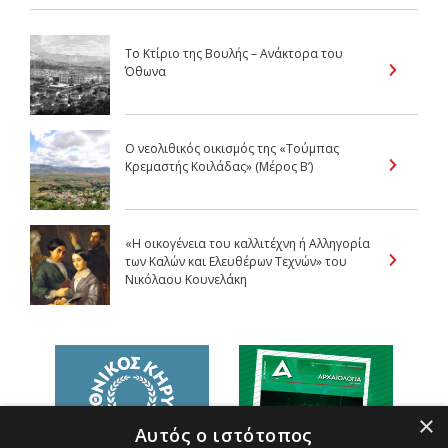
Το Κτίριο της Βουλής – Ανάκτορα του
Όθωνα
Ο νεολιθικός οικισμός της «Τούμπας
Κρεμαστής Κοιλάδας» (Μέρος B’)
«Η οικογένεια του καλλιτέχνη ή Αλληγορία
των Καλών και Ελευθέρων Τεχνών» του
Νικόλαου Κουνελάκη
×
Αυτός ο ιστότοπος