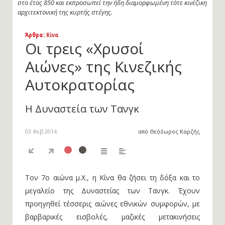
τεκμήρια της εξαιρετικής θέσης των γυναικών στους «χρυσούς
αιώνες» της Κινεζικής Αυτοκρατορίας.
Άρθρα
: Κίνα
Οι τρεις «Χρυσοί
Αιώνες» της Kινεζικής
Aυτοκρατορίας
Η Δυναστεία των Τανγκ
03 Φεβ 2014
από Θεόδωρος Καρζής
Τον 7ο αιώνα μ.Χ., η Κίνα θα ζήσει τη δόξα και το
μεγαλείο της Δυναστείας των Τανγκ. Έχουν
προηγηθεί τέσσερις αιώνες εθνικών συμφορών, με
βαρβαρικές εισβολές, μαζικές μετακινήσεις