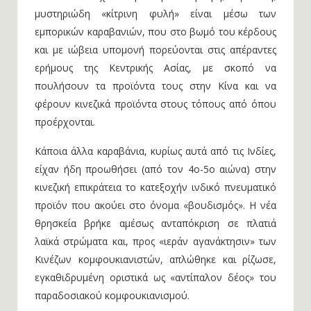
μυστηριώδη «κίτρινη φυλή» είναι μέσω των
εμπορικών καραβανιών, που στο βωμό του κέρδους
και με ιώβεια υπομονή πορεύονται στις απέραντες
ερήμους της Κεντρικής Ασίας, με σκοπό να
πουλήσουν τα προϊόντα τους στην Κίνα και να
φέρουν κινεζικά προϊόντα στους τόπους από όπου
προέρχονται.
Κάποια άλλα καραβάνια, κυρίως αυτά από τις Ινδίες,
είχαν ήδη προωθήσει (από τον 4ο-5ο αιώνα) στην
κινεζική επικράτεια το κατεξοχήν ινδικό πνευματικό
προϊόν που ακούει στο όνομα «βουδισμός». Η νέα
θρησκεία βρήκε αμέσως ανταπόκριση σε πλατιά
λαϊκά στρώματα και, προς «ιεράν αγανάκτησιν» των
Κινέζων κομφουκιανιστών, απλώθηκε και ρίζωσε,
εγκαθιδρυμένη οριστικά ως «αντίπαλον δέος» του
παραδοσιακού κομφουκιανισμού.