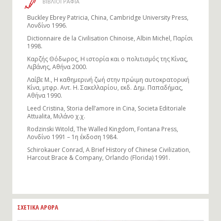
ΒΙΒΛΙΟΓΡΑΦΙΑ
Buckley Ebrey Patricia, China, Cambridge University Press,
Λονδίνο 1996.
Dictionnaire de la Civilisation Chinoise, Albin Michel, Παρίσι
1998.
Καρζής Θόδωρος, Η ιστορία και ο πολιτισμός της Κίνας,
Λιβάνης, Αθήνα 2000.
Λαίβε M., Η καθημερινή ζωή στην πρώιμη αυτοκρατορική
Κίνα, μτφρ. Αντ. Η. Σακελλαρίου, εκδ. Δημ. Παπαδήμας,
Αθήνα 1990.
Leed Cristina, Storia dell’amore in Cina, Societa Editoriale
Attualita, Μιλάνο χ.χ.
Rodzinski Witold, The Walled Kingdom, Fontana Press,
Λονδίνο 1991 – 1η έκδοση 1984.
Schirokauer Conrad, A Brief History of Chinese Civilization,
Harcout Brace & Company, Orlando (Florida) 1991.
ΣΧΕΤΙΚΑ ΑΡΘΡΑ