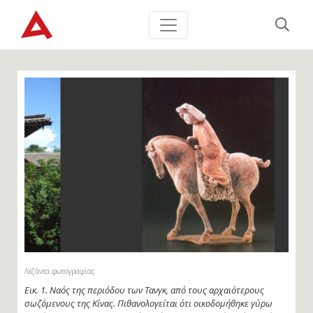
Λεζάντα φωτογραφίας
Εικ. 2. Αυτό το λεπτότατης τέχνης αγαλματίδιο ανασύρθηκε από το
ταφικό μνημείο της περιόδου των Τανγκ. Αποτελεί ένα από τα