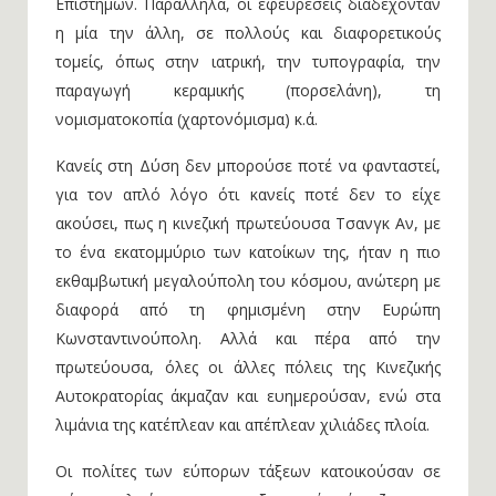
Επιστημών. Παράλληλα, οι εφευρέσεις διαδέχονταν
η μία την άλλη, σε πολλούς και διαφορετικούς
τομείς, όπως στην ιατρική, την τυπογραφία, την
παραγωγή κεραμικής (πορσελάνη), τη
νομισματοκοπία (χαρτονόμισμα) κ.ά.
Κανείς στη Δύση δεν μπορούσε ποτέ να φανταστεί,
για τον απλό λόγο ότι κανείς ποτέ δεν το είχε
ακούσει, πως η κινεζική πρωτεύουσα Τσανγκ Αν, με
το ένα εκατομμύριο των κατοίκων της, ήταν η πιο
εκθαμβωτική μεγαλούπολη του κόσμου, ανώτερη με
διαφορά από τη φημισμένη στην Ευρώπη
Κωνσταντινούπολη. Αλλά και πέρα από την
πρωτεύουσα, όλες οι άλλες πόλεις της Κινεζικής
Αυτοκρατορίας άκμαζαν και ευημερούσαν, ενώ στα
λιμάνια της κατέπλεαν και απέπλεαν χιλιάδες πλοία.
Οι πολίτες των εύπορων τάξεων κατοικούσαν σε