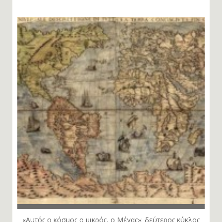
«Αυτός ο κόσμος ο μικρός, ο Μέγας»: δεύτερος κύκλος