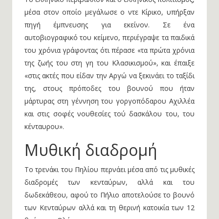
Το ελληνικό περιβάλλον και ο ελληνικός πολιτισμός,
μέσα στον οποίο μεγάλωσε ο ντε Κίρικο, υπήρξαν
πηγή έμπνευσης για εκείνον. Σε ένα
αυτοβιογραφικό του κείμενο, περιέγραψε τα παιδικά
του χρόνια γράφοντας ότι πέρασε «τα πρώτα χρόνια
της ζωής του στη γη του Κλασικισμού», και έπαιξε
«στις ακτές που είδαν την Αργώ να ξεκινάει το ταξίδι
της, στους πρόποδες του βουνού που ήταν
μάρτυρας στη γέννηση του γοργοπόδαρου Αχιλλέα
και στις σοφές νουθεσίες τού δασκάλου του, του
κένταυρου».
Μυθική διαδρομή
Το τρενάκι του Πηλίου περνάει μέσα από τις μυθικές
διαδρομές των κενταύρων, αλλά και του
δωδεκάθεου, αφού το Πήλιο αποτελούσε το βουνό
των Κενταύρων αλλά και τη θερινή κατοικία των 12