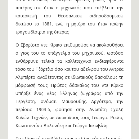
στην ανατολική Μεσόγειο αρκετές γενιές πριν. Ο
πατέρας του ήταν ο μηχανικός που επέβλεπε την
κατασκευή του θεσσαλικού σιδηροδρομικού
δικτύου το 1881, ενώ η μητέρα του ήταν πρώην
τραγουδίστρια της όπερας.
Ο Εβαρίστο ντε Κίρικο επιθυμούσε να ακολουθήσει
ο γιος του το επάγγελμα του μηχανικού, ωστόσο
ενθάρρυνε τελικά τα καλλιτεχνικά ενδιαφέροντα
τόσο του Τζόρτζιο όσο και του αδελφού του Αντρέα
Αλμπέρτο αναθέτοντας σε ιδιωτικούς δασκάλους τη
μόρφωσή τους. Πρώτος δάσκαλος του ντε Κίρικο
υπήρξε ένας νέος Έλληνας ζωγράφος από την
Τεργέστη, ονόματι Μαυρουδής. Αργότερα, την
περίοδο 1903-5, φοίτησε στην Ανωτάτη Σχολή
Καλών Τεχνών, με δασκάλους τους Γεώργιο Ροϊλό,
Κωνσταντίνο Βολονάκη και Γιώργο Ιακωβίδη.