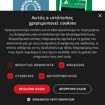
×
Αυτός ο ιστότοπος
χρησιμοποιεί cookies
Χρησιμοποιούμε cookies για να εξατομικεύσουμε το περιεχόμενο,
τις διαφημίσεις και να αναλύσουμε την επισκεψιμότητά μας.
Μοιραζόμαστε επίσης πληροφορίες σχετικά με τη χρήση του
ιστότοπού μας με τους συνεργάτες διαφήμισης και ανάλυσης, οι
οποίοι ενδέχεται να τις συνδυάσουν με άλλες πληροφορίες που
τους έχετε παράσχει ή που έχουν συλλέξει από τη χρήση των
υπηρεσιών τους από εσάς.
ΑΠΟΛΎΤΩΣ ΑΠΑΡΑΊΤΗΤΑ
ΑΠΌΔΟΣΗΣ
ΣΤΌΧΕΥΣΗΣ
ΛΕΙΤΟΥΡΓΙΚΌΤΗΤΑΣ
Τρόποι Πληρωμής
Ασφάλεια Συναλλαγών
Copyright ©
2026
Πολιτική Παράδοσης Προϊόντων
ΑΠΟΔΟΧΉ ΌΛΩΝ
ΑΠΌΡΡΙΨΗ ΌΛΩΝ
Αρχαιολογία &
Τέχνες | All
Πολιτική Ακυρώσεων και Επιστροφών
Rights Reserved.
ΕΜΦΆΝΙΣΗ ΛΕΠΤΟΜΕΡΕΙΏΝ