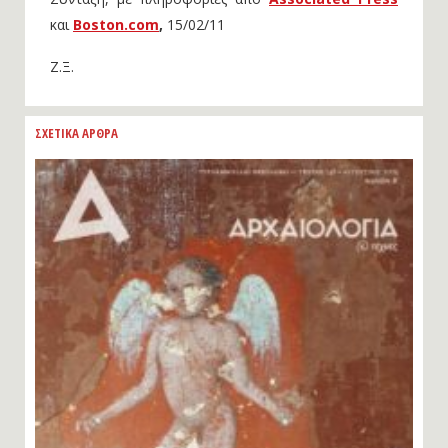
και
Boston.com
,
15/02/11
Ζ.Ξ.
ΣΧΕΤΙΚΑ ΑΡΘΡΑ