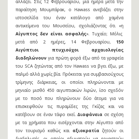
αλλάζει. Στις 12 Φεβρουαρίου, μία ημέρα μετά την
παραίτηση Μουμπάρακ, ο Hawass ανεβάζει στην
ιστοσελίδα του έναν κατάλογο από χαμένα
αντικείμενα του Mουσείου, σχολιάζοντας ότι «η
Αίγυπτος δεν είναι ασφαλής
». Τυχαίο; Μόλις
μετά από 2 ημέρες, 14 Φεβρουαρίου,
150
Αιγύπτιοι πτυχιούχοι αρχαιολογίας
διαδηλώνουν
για πρώτη φορά έξω από τα γραφεία
του SCA ζητώντας από τον Hawass να βγει έξω, με
παλμό αλλά χωρίς βία. Πρόκειται για συμβασιούχους
τρίμηνης διάρκειας, οι οποίοι πληρώνονται με
μηνιαίο μισθό 450 αιγυπτιακών λιρών, ίσο σχεδόν
με το ποσό που πληρώνουν δύο άτομα για να
επισκεφθούν τις πυραμίδες της Γκίζας και να
κατέβουν σε έναν τάφο εκεί.
Διαφάνεια
σε σχέση
με τα χρήματα που εισέρχονται στην Αίγυπτο από
τον τουρισμό καθώς και
αξιοκρατία
ζητούν οι
διαδηλωτές, οι οποίοι αδυνατούν να εργαστούν