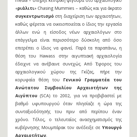
media – υπήρξε κεντρική φιγούρα στο αρχαιολογικό
«
ριάλιτι
» Chasing Mummies – καθώς και για άκρατο
συγκεντρωτισμό
στη διαχείριση των αρχαιοτήτων,
καθώς φέρεται να οικειοποιείται ο ίδιος την εργασία
άλλων ενώ η είσοδος νέων αρχαιολόγων στο
επάγγελμα είναι περισσότερο δύσκολη από όσο
επιτρέπει ο ίδιος να φανεί. Παρά τα παραπάνω, η
θέση του Hawass στην αιγυπτιακή αρχαιολογία
έδειχνε να ανέβαινε συνεχώς. Από Έφορος του
αρχαιολογικού χώρου της Γκίζας, πήρε την
κορυφαία θέση του
Γενικού Γραμματέα του
Ανώτατου Συμβουλίου Αρχαιοτήτων της
Αιγύπτου
(SCA) το 2002, για να προβιβαστεί με
βαθμό υφυπουργού όταν πλησίαζε η ώρα της
συνταξιοδότησής του πριν από περίπου έναν
χρόνο. Τέλος, ο τελευταίος ανασχηματισμός της
κυβέρνησης Μουμπάρακ τον ανέδειξε σε
Υπουργό
Αρχαιοτήτων
.