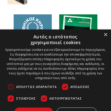
×
Αυτός ο ιστότοπος
χρησιμοποιεί cookies
Χρησιμοποιούμε cookies για να εξατομικεύσουμε το περιεχόμενο,
τις διαφημίσεις και να αναλύσουμε την επισκεψιμότητά μας.
Μοιραζόμαστε επίσης πληροφορίες σχετικά με τη χρήση του
ιστότοπού μας με τους συνεργάτες διαφήμισης και ανάλυσης, οι
οποίοι ενδέχεται να τις συνδυάσουν με άλλες πληροφορίες που
τους έχετε παράσχει ή που έχουν συλλέξει από τη χρήση των
υπηρεσιών τους από εσάς.
ΑΠΟΛΎΤΩΣ ΑΠΑΡΑΊΤΗΤΑ
ΑΠΌΔΟΣΗΣ
ΣΤΌΧΕΥΣΗΣ
ΛΕΙΤΟΥΡΓΙΚΌΤΗΤΑΣ
Τρόποι Πληρωμής
Ασφάλεια Συναλλαγών
Copyright ©
2026