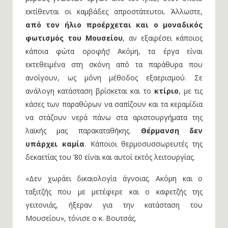
εκτίθενται οι καμβάδες απροστάτευτοι. Άλλωστε,
από τον ήλιο προέρχεται και ο μοναδικός
φωτισμός του Μουσείου
, αν εξαιρέσει κάποιος
κάποια φώτα οροφής! Ακόμη, τα έργα είναι
εκτεθειμένα στη σκόνη από τα παράθυρα που
ανοίγουν, ως μόνη μέθοδος εξαερισμού. Σε
ανάλογη κατάσταση βρίσκεται και το
κτίριο
, με τις
κάσες των παραθύρων να σαπίζουν και τα κεραμίδια
να στάζουν νερά πάνω στα αριστουργήματα της
λαϊκής μας παρακαταθήκης.
Θέρμανση δεν
υπάρχει καμία
. Κάποιοι θερμοσυσσωρευτές της
δεκαετίας του ’80 είναι και αυτοί εκτός λειτουργίας.
«Δεν χωράει δικαιολογία άγνοιας. Ακόμη και ο
ταξιτζής που με μετέφερε και ο καφετζής της
γειτονιάς, ήξεραν για την κατάσταση του
Μουσείου», τόνισε o κ. Βουτσάς.