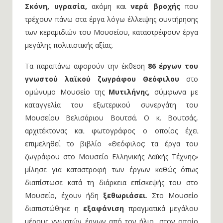
Σκόνη, υγρασία,
ακόμη και
νερά βροχής
που
τρέχουν πάνω στα έργα λόγω έλλειψης συντήρησης
των κεραμιδιών του Μουσείου, καταστρέφουν έργα
μεγάλης πολιτιστικής αξίας.
Τα παραπάνω αφορούν την έκθεση
86 έργων του
γνωστού λαϊκού ζωγράφου Θεόφιλου
στο
ομώνυμο Μουσείο της
Μυτιλήνη
ς, σύμφωνα με
καταγγελία του εξωτερικού συνεργάτη του
Μουσείου Βελισάριου Βουτσά. Ο κ. Βουτσάς,
αρχιτέκτονας και φωτογράφος ο οποίος έχει
επιμεληθεί το βιβλίο «Θεόφιλος: τα έργα του
ζωγράφου στο Μουσείο Ελληνικής Λαϊκής Τέχνης»
μίλησε για καταστροφή των έργων καθώς όπως
διαπίστωσε κατά τη διάρκεια επίσκεψής του στο
Μουσείο, έχουν ήδη
ξεθωριάσει
. Στο Μουσείο
διαπιστώθηκε η
εξαφάνιση
πραγματικά μεγάλου
μέρους γνωστών έργων από τον ήλιο, στον οποίο