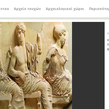
ίντεο
Αρχείο τευχών
Αρχαιολογικοί χώροι
Περισσότε
Λ
Η
Π
Ά