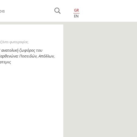
GR
ρα
EN
εζάντα φωτογραφίας
 ανατολική ζωφόρος του
αρθενώνα: Ποσειδών, Απόλλων,
ρτεμις