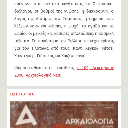
απέναντι στα πολιτικά καθεστώτα, οι Σωκρατικοί
διάλογοι, οι βαθμοί της γνώσης, η δικαιοσύνη, ο
λόγος της Διοτίμας στο Συμπόσιο, η σημασία των
λέξεων «ον» και «είναι», η ψυχή, το αγαθό και το
ωραίο, οι μεικτές και καθαρές απολαύσεις, η κοσμική
τάξη κ.ά. Το παράρτημα του βιβλίου περιέχει κρίσεις
για τον Πλάτωνα από τους: Kαντ, Χέγκελ, Nίτσε,
Xαϊντέγκερ, Γιάσπερς και Xάιζεμπεργκ.
(δημοσιεύθηκε στο περιοδικό,
τ. 109, Δεκέμβριος
2008, Αρχαιολογικά Νέα
)
ΣΧΕΤΙΚΑ ΑΡΘΡΑ