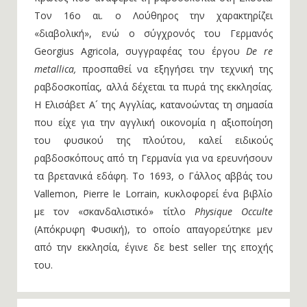
Τον 16ο αι. ο Λούθηρος την χαρακτηρίζει
«διαβολική», ενώ ο σύγχρονός του Γερμανός
Georgius Agricola, συγγραφέας του έργου
De re
metallica,
προσπαθεί να εξηγήσει την τεχνική της
ραβδοσκοπίας, αλλά δέχεται τα πυρά της εκκλησίας.
Η Ελισάβετ Α´ της Αγγλίας, κατανοώντας τη σημασία
που είχε για την αγγλική οικονομία η αξιοποίηση
του φυσικού της πλούτου, καλεί ειδικούς
ραβδοσκόπους από τη Γερμανία για να ερευνήσουν
τα βρετανικά εδάφη. Το 1693, ο Γάλλος αββάς του
Vallemon, Pierre le Lorrain, κυκλοφορεί ένα βιβλίο
με τον «σκανδαλιστικό» τίτλο
Physique Occulte
(Απόκρυφη Φυσική), το οποίο απαγορεύτηκε μεν
από την εκκλησία, έγινε δε best seller της εποχής
του.