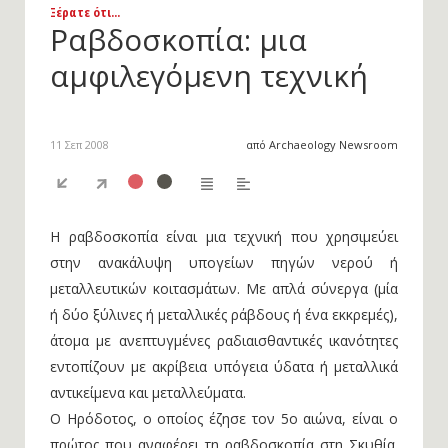
Ξέρατε ότι...
Ραβδοσκοπία: μια
αμφιλεγόμενη τεχνική
11 Σεπ 2008
από Archaeology Newsroom
Η ραβδοσκοπία είναι μια τεχνική που χρησιμεύει
στην ανακάλυψη υπογείων πηγών νερού ή
μεταλλευτικών κοιτασμάτων. Με απλά σύνεργα (μία
ή δύο ξύλινες ή μεταλλικές ράβδους ή ένα εκκρεμές),
άτομα με ανεπτυγμένες ραδιαισθαντικές ικανότητες
εντοπίζουν με ακρίβεια υπόγεια ύδατα ή μεταλλικά
αντικείμενα και μεταλλεύματα.
Ο Ηρόδοτος, ο οποίος έζησε τον 5ο αιώνα, είναι ο
πρώτος που αναφέρει τη ραβδοσκοπία στη Σκυθία.