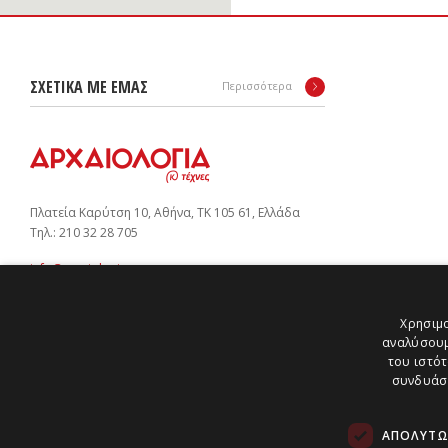
ΣΧΕΤΙΚΑ ΜΕ ΕΜΑΣ
Περισσότερα
Πλατεία Καρύτση 10, Αθήνα, ΤΚ 105 61, Ελλάδα
Tηλ.: 210 32 28 705
info@arxaiologia.gr
Χρησιμο
αναλύσουμ
Subscribe to our newsletter:
του ιστότ
SUBMIT
συνδυάσο
ΑΠΟΛΎΤΩ