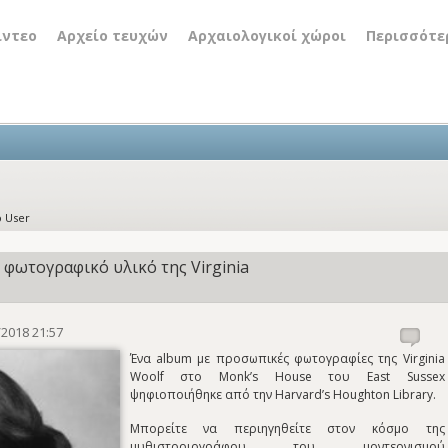
ίντεο
Αρχείο τευχών
Αρχαιολογικοί χώροι
Περισσότε
 User
φωτογραφικό υλικό της Virginia
2018 21:57
Ένα album με προσωπικές φωτογραφίες της Virginia
Woolf στο Monk’s House του East Sussex
ψηφιοποιήθηκε από την Harvard’s Houghton Library.
Μπορείτε να περιηγηθείτε στον κόσμο της
μυθιστοριογράφου του μοντερνισμού