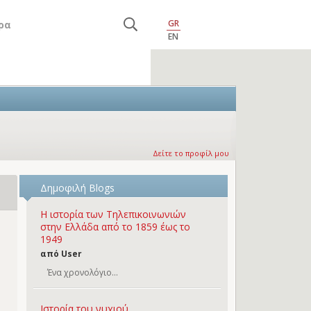
GR
ρα
EN
Δείτε το προφίλ μου
Δημοφιλή Blogs
Η ιστορία των Τηλεπικοινωνιών
στην Ελλάδα από το 1859 έως το
1949
από User
Ένα χρονολόγιο...
Ιστορία του νυχιού