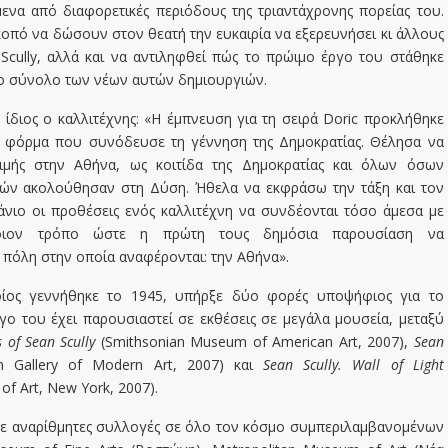
να από διαφορετικές περιόδους της τριαντάχρονης πορείας του.
οπό να δώσουν στον θεατή την ευκαιρία να εξερευνήσει κι άλλους
 Scully, αλλά και να αντιληφθεί πώς το πρώιμο έργο του στάθηκε
το σύνολο των νέων αυτών δημιουργιών.
ίδιος ο καλλιτέχνης: «Η έμπνευση για τη σειρά Doric προκλήθηκε
ή φόρμα που συνόδευσε τη γέννηση της Δημοκρατίας. Θέλησα να
μής στην Αθήνα, ως κοιτίδα της Δημοκρατίας και όλων όσων
ιών ακολούθησαν στη Δύση. Ήθελα να εκφράσω την τάξη και τον
άνιο οι προθέσεις ενός καλλιτέχνη να συνδέονται τόσο άμεσα με
οιον τρόπο ώστε η πρώτη τους δημόσια παρουσίαση να
 πόλη στην οποία αναφέρονται: την Αθήνα».
οίος γεννήθηκε το 1945, υπήρξε δύο φορές υποψήφιος για το
γο του έχει παρουσιαστεί σε εκθέσεις σε μεγάλα μουσεία, μεταξύ
s of Sean Scully
(Smithsonian Museum of American Art, 2007),
Sean
n Gallery of Modern Art, 2007) και
Sean Scully. Wall of Light
f Art, New York, 2007).
σε αναρίθμητες συλλογές σε όλο τον κόσμο συμπεριλαμβανομένων