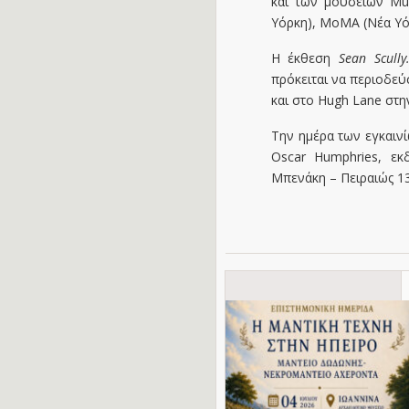
και των μουσείων Mus
Υόρκη), MoMA (Νέα Υόρ
Η έκθεση
Sean Scull
πρόκειται να περιοδεύσ
και στο Hugh Lane στην
Την ημέρα των εγκαινί
Oscar Humphries, ε
Μπενάκη – Πειραιώς 13