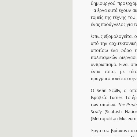
δημιουργού προερχόμε
Τα έργα αυτά έχουν σκ
τομείς της τέχνης του
ένας προάγγελος για 
Όπως εξομολογείται ο 
από την αρχιτεκτονικ
αποτίσω ένα φόρο τι
πολιτισμικών διεργασ
ανθρωπισμό. Είναι σπ
έναν τόπο, με τέτ
πραγματοποιείται στην
Ο Sean Scully, ο οπ
Bραβείο Turner. Το έρ
των οποίων:
The Print
Scully
(Scottish Natio
(Metropolitan Museum o
Έργα του βρίσκονται 