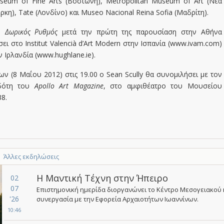
eum of Fine Arts (Βοστώνη), Metropolitan Museum of Art (Νέα
κη), Tate (Λονδίνο) και Museo Nacional Reina Sofia (Μαδρίτη).
y. Δωρικός Ρυθμός
μετά την πρώτη της παρουσίαση στην Αθήνα
ει στο Institut Valencià d’Art Modern στην Ισπανία (www.ivam.com)
 Ιρλανδία (www.hughlane.ie).
ων (8 Μαΐου 2012) στις 19.00 ο Sean Scully θα συνομιλήσει με τον
κδότη του
Apollo Art Magazine
, στο αμφιθέατρο του Μουσείου
8.
Άλλες εκδηλώσεις
Η Μαντική Τέχνη στην Ήπειρο
02
07
Επιστημονική ημερίδα διοργανώνει το Κέντρο Μεσογειακού
'26
συνεργασία με την Εφορεία Αρχαιοτήτων Ιωαννίνων.
10:46