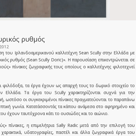
Δωρικός ρυθμός
2012
ση του Ιρλανδοαμερικανού καλλιτέχνη Sean Scully στην Ελλάδα με
ρικός ρυθμός (Sean Scully Doric)». Η παρουσίαση επικεντρώνεται σε
κούς» πίνακες ζωγραφικής τους οποίους ο καλλιτέχνης φιλοτεχνεί
ι φιλόδοξα, τα έργα έχουν ως απαρχή τους το δωρικό στοιχείο το
ν Ελλάδα. Τα έργα του Scully χαρακτηρίζονται συχνά για την
μή, ωστόσο οι συγκεκριμένοι πίνακες πραγματεύονται το παραπάνω
οπτική γωνία. Κατατάσσοντάς τα κάπου ανάμεσα στο αφηρημένο και
του έχουν ταυτόχρονα κάτι το ουσιώδες και το αιώνιο.
ς» πίνακες, η επιμελήτρια Sally Radic μετά από την επιλογή του
ί χαρακτικά, υδατογραφίες, παστέλ και άλλα ζωγραφικά έργα του