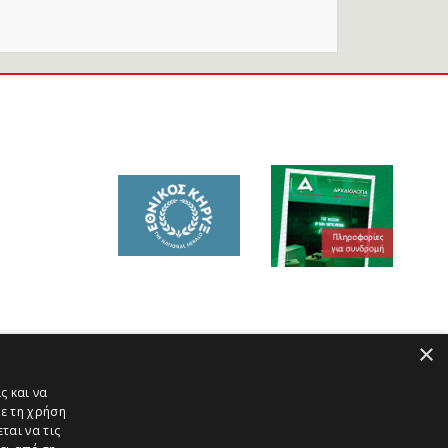
×
ς και να
ε τη χρήση
ται να τις