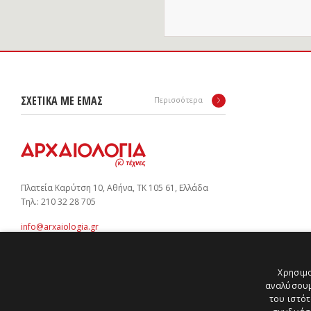
ΣΧΕΤΙΚΑ ΜΕ ΕΜΑΣ
Περισσότερα
Πλατεία Καρύτση 10, Αθήνα, ΤΚ 105 61, Ελλάδα
Tηλ.: 210 32 28 705
info@arxaiologia.gr
Χρησιμο
Subscribe to our newsletter:
αναλύσουμ
του ιστότ
SUBMIT