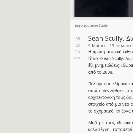
Έργο του Sean Scully.
Sean Scully. 
08
05
9 Μαΐου – 15 Ιουλίου 
'12
Η πρώτη ατομική έκθε
13:01
τίτλο «Sean Scully. Δω
έξι μνημειώδεις «δωρι
από το 2008.
Πελώρια σε κλίμακα κα
οποίο γεννήθηκε στη
αρχιτεκτονική τους δο
στοιχείο από μια νέα 
το σχηματικό, τα έργα 
Μαζί με τους «δωρικού
καλλιτέχνη, τοποθετε