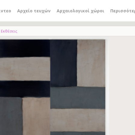
ίντεο
Αρχείο τευχών
Αρχαιολογικοί χώροι
Περισσότε
Εκθέσεις