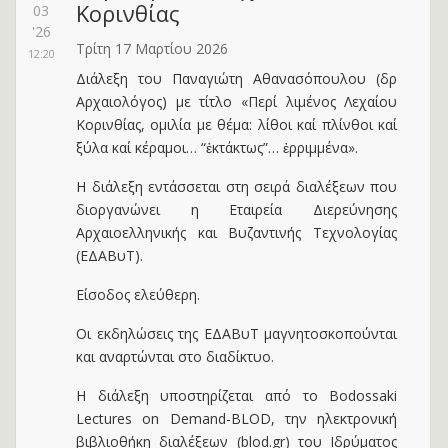
Κορινθίας
03
'26
Τρίτη 17 Μαρτίου 2026
12:20
Διάλεξη του Παναγιώτη Αθανασόπουλου (δρ
Αρχαιολόγος) με τίτλο «Περί λιμένος Λεχαίου
Κορινθίας, ομιλία με θέμα: λίθοι καί πλίνθοι καί
ξύλα καί κέραμοι… “ἐκτάκτως”… ἐρριμμένα».
H διάλεξη εντάσσεται στη σειρά διαλέξεων που
διοργανώνει η Εταιρεία Διερεύνησης
Αρχαιοελληνικής και Βυζαντινής Τεχνολογίας
(ΕΔΑΒυΤ).
Είσοδος ελεύθερη.
Οι εκδηλώσεις της ΕΔΑΒυΤ μαγνητοσκοπούνται
και αναρτώνται στο διαδίκτυo.
Η διάλεξη υποστηρίζεται από το Bodossaki
Lectures on Demand-BLOD, την ηλεκτρονική
βιβλιοθήκη διαλέξεων (blod.gr) του Ιδρύματος