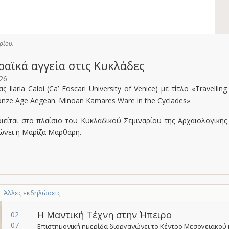
ρίου.
αϊκά αγγεία στις Κυκλάδες
26
 Ilaria Caloi (Ca’ Foscari University of Venice) με τίτλο «Travelling
ronze Age Aegean. Minoan Kamares Ware in the Cyclades».
ιείται στο πλαίσιο του Κυκλαδικού Σεμιναρίου της Αρχαιολογικής
νώνει η Μαρίζα Μαρθάρη.
Άλλες εκδηλώσεις
Η Μαντική Τέχνη στην Ήπειρο
02
07
Επιστημονική ημερίδα διοργανώνει το Κέντρο Μεσογειακού