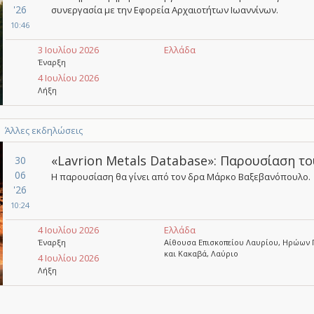
'26
συνεργασία με την Εφορεία Αρχαιοτήτων Ιωαννίνων.
10:46
3 Ιουλίου 2026
Ελλάδα
Έναρξη
4 Ιουλίου 2026
Λήξη
Άλλες εκδηλώσεις
«Lavrion Metals Database»: Παρουσίαση τ
30
06
Η παρουσίαση θα γίνει από τον δρα Μάρκο Βαξεβανόπουλο.
'26
10:24
4 Ιουλίου 2026
Ελλάδα
Έναρξη
Αίθουσα Επισκοπείου Λαυρίου, Ηρώων 
και Κακαβά, Λαύριο
4 Ιουλίου 2026
Λήξη