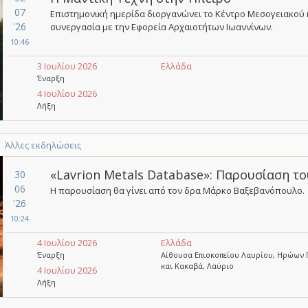
07
Επιστημονική ημερίδα διοργανώνει το Κέντρο Μεσογειακού
'26
συνεργασία με την Εφορεία Αρχαιοτήτων Ιωαννίνων.
10:46
3 Ιουλίου 2026
Ελλάδα
Έναρξη
4 Ιουλίου 2026
Λήξη
Άλλες εκδηλώσεις
«Lavrion Metals Database»: Παρουσίαση τ
30
06
Η παρουσίαση θα γίνει από τον δρα Μάρκο Βαξεβανόπουλο.
'26
10:24
4 Ιουλίου 2026
Ελλάδα
Έναρξη
Αίθουσα Επισκοπείου Λαυρίου, Ηρώων 
και Κακαβά, Λαύριο
4 Ιουλίου 2026
Λήξη