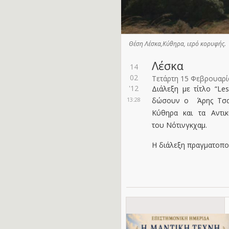
Θέση Λέσκα,Κύθηρα, ιερό κορυφής.
Λέσκα
14
02
Τετάρτη 15 Φεβρουαρί
'12
Διάλεξη με τίτλο “Le
13:28
δώσουν ο Άρης Τσ
Κύθηρα και τα Αντ
του Νότινγκχαμ.
Η διάλεξη πραγματοποι