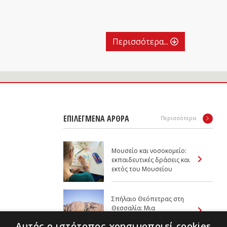
Περισσότερα...
ΕΠΙΛΕΓΜΕΝΑ ΑΡΘΡΑ
Περισσότερα
Μουσείο και νοσοκομείο:
εκπαιδευτικές δράσεις και
εκτός του Μουσείου
Σπήλαιο Θεόπετρας στη
Θεσσαλία: Μια
προϊστορία 130.000
Αυτός ο ιστότοπος χρησιμοποιεί cookies
χρόνων (Μέρος 1ο)