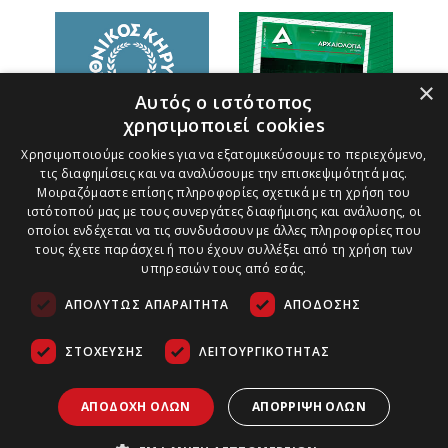
×
Αυτός ο ιστότοπος
χρησιμοποιεί cookies
Χρησιμοποιούμε cookies για να εξατομικεύσουμε το περιεχόμενο,
τις διαφημίσεις και να αναλύσουμε την επισκεψιμότητά μας.
Μοιραζόμαστε επίσης πληροφορίες σχετικά με τη χρήση του
ιστότοπού μας με τους συνεργάτες διαφήμισης και ανάλυσης, οι
οποίοι ενδέχεται να τις συνδυάσουν με άλλες πληροφορίες που
τους έχετε παράσχει ή που έχουν συλλέξει από τη χρήση των
υπηρεσιών τους από εσάς.
ΑΠΟΛΎΤΩΣ ΑΠΑΡΑΊΤΗΤΑ
ΑΠΌΔΟΣΗΣ
ΣΤΌΧΕΥΣΗΣ
ΛΕΙΤΟΥΡΓΙΚΌΤΗΤΑΣ
Τρόποι Πληρωμής
Ασφάλεια Συναλλαγών
Copyright ©
2026
Πολιτική Παράδοσης Προϊόντων
ΑΠΟΔΟΧΉ ΌΛΩΝ
ΑΠΌΡΡΙΨΗ ΌΛΩΝ
Αρχαιολογία &
Τέχνες | All
Πολιτική Ακυρώσεων και Επιστροφών
Rights Reserved.