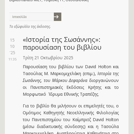
Ιστοσελίδα
Το εξώφυλλο της έκδοσης.
«Ιστορία της Σωσάννης»:
15
παρουσίαση του βιβλίου
10
'25
Τρίτη 21 Οκτωβρίου 2025
11:35
Παρουσίαση του βιβλίου των David Holton και
Τασούλας Μ. Μαρκομιχελάκη (επιμ.),
Ιστορία της
Σωσάννης, του Μάρκου Δεφαράνα
διοργανώνουν
οι Πανεπιστημιακές Εκδόσεις Κρήτης και το
Μορφωτικό Ίδρυμα Εθνικής Τραπέζης.
Για το βιβλίο θα μιλήσουν οι επιμελητές του, ο
Ομότιμος Καθηγητής Νεοελληνικής Φιλολογίας
του Πανεπιστημίου του Καίμπριτζ David Holton
(μέσω διαδικτυακής σύνδεσης) και η Τασούλα
Μαρκομιχελάκη, Aναπληρώτρια Kαθηγήτρια στο