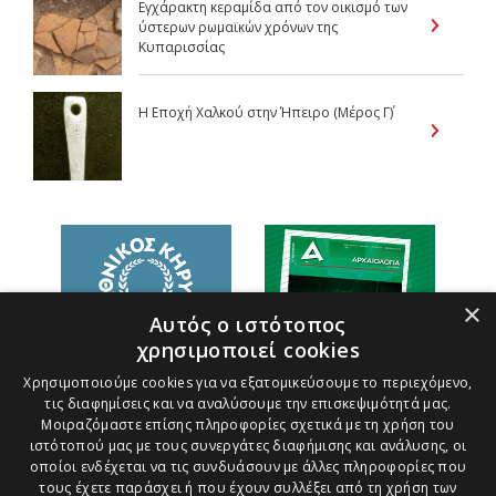
Εγχάρακτη κεραμίδα από τον οικισμό των
ύστερων ρωμαϊκών χρόνων της
Κυπαρισσίας
Η Εποχή Χαλκού στην Ήπειρο (Μέρος Γ΄)
×
Αυτός ο ιστότοπος
χρησιμοποιεί cookies
Χρησιμοποιούμε cookies για να εξατομικεύσουμε το περιεχόμενο,
τις διαφημίσεις και να αναλύσουμε την επισκεψιμότητά μας.
Μοιραζόμαστε επίσης πληροφορίες σχετικά με τη χρήση του
ιστότοπού μας με τους συνεργάτες διαφήμισης και ανάλυσης, οι
οποίοι ενδέχεται να τις συνδυάσουν με άλλες πληροφορίες που
τους έχετε παράσχει ή που έχουν συλλέξει από τη χρήση των