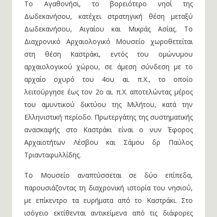
Το Αγαθονήσι, το βορειότερο νησί της
Δωδεκανήσου, κατέχει στρατηγική θέση μεταξύ
Δωδεκανήσου, Αιγαίου και Μικράς Ασίας. Το
Διαχρονικό Αρχαιολογικό Μουσείο χωροθετείται
στη θέση Καστράκι, εντός του ομώνυμου
αρχαιολογικού χώρου, σε άμεση σύνδεση με το
αρχαίο οχυρό του 4ου αι. π.Χ., το οποίο
λειτούργησε έως τον 2ο αι. π.Χ. αποτελώντας μέρος
του αμυντικού δικτύου της Μιλήτου, κατά την
Ελληνιστική περίοδο. Πρωτεργάτης της συστηματικής
ανασκαφής στο Καστράκι είναι ο νυν Έφορος
Αρχαιοτήτων Λέσβου και Σάμου δρ Παύλος
Τριανταφυλλίδης.
Το Μουσείο αναπτύσσεται σε δύο επίπεδα,
παρουσιάζοντας τη διαχρονική ιστορία του νησιού,
με επίκεντρο τα ευρήματα από το Καστράκι. Στο
ισόγειο εκτίθενται αντικείμενα από τις διάφορες