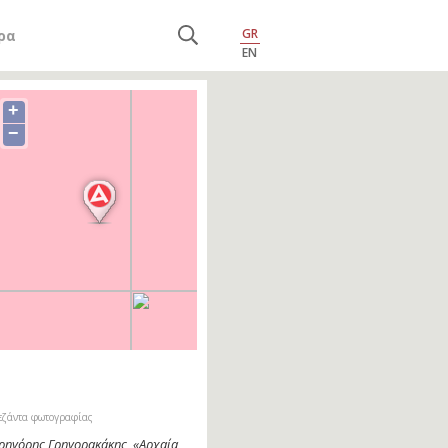
GR
ρα
EN
+
−
εζάντα φωτογραφίας
ρηγόρης Γρηγορακάκης, «Αρχαία