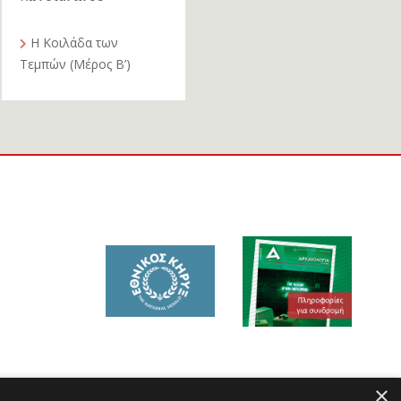
Η Κοιλάδα των
Τεμπών (Μέρος Β’)
×