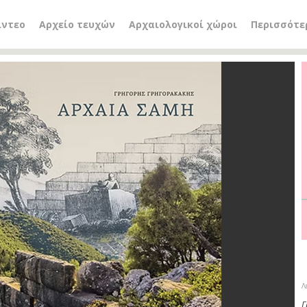
ίντεο
Αρχείο τευχών
Αρχαιολογικοί χώροι
Περισσότε
Λ
Γ