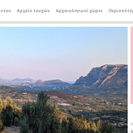
ίντεο
Αρχείο τευχών
Αρχαιολογικοί χώροι
Περισσότε
Λ
Τ