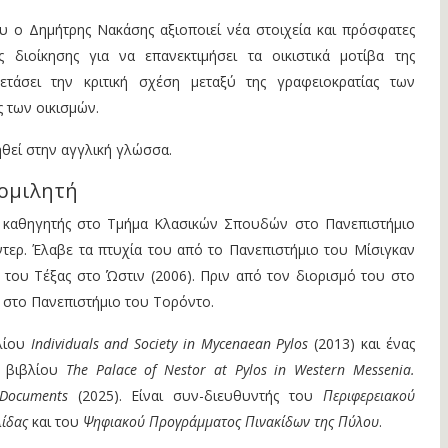
ου ο Δημήτρης Νακάσης αξιοποιεί νέα στοιχεία και πρόσφατες
ς διοίκησης για να επανεκτιμήσει τα οικιστικά μοτίβα της
ετάσει την κριτική σχέση μεταξύ της γραφειοκρατίας των
ς των οικισμών.
θεί στην αγγλική γλώσσα.
 ομιλητή
ι καθηγητής στο Τμήμα Κλασικών Σπουδών στο Πανεπιστήμιο
ερ. Έλαβε τα πτυχία του από το Πανεπιστήμιο του Μίσιγκαν
ο του Τέξας στο Ώστιν (2006). Πριν από τον διορισμό του στο
 στο Πανεπιστήμιο του Τορόντο.
βλίου
Individuals and Society in Mycenaean Pylos
(2013) και ένας
 βιβλίου
The Palace of Nestor at Pylos in Western Messenia.
 Documents
(2025). Είναι συν-διευθυντής του
Περιφερειακού
ίδας
και του
Ψηφιακού Προγράμματος Πινακίδων της Πύλου
.