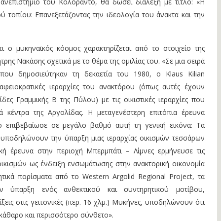
ανεπιστήμιο του Κολοράντο, θα δώσει διάλεξη με τίτλο: «Η
ύ τοπίου: Επανεξετάζοντας την ιδεολογία του άνακτα και την
τι ο μυκηναϊκός κόσμος χαρακτηρίζεται από το στοιχείο της
τρης Νακάσης σχετικά με το θέμα της ομιλίας του. «Σε μια σειρά
που δημοσιεύτηκαν τη δεκαετία του 1980, ο Klaus Kilian
αφειοκρατικές ιεραρχίες του ανακτόρου (όπως αυτές έχουν
ίδες Γραμμικής Β της Πύλου) με τις οικιστικές ιεραρχίες που
ά κέντρα της Αργολίδας. Η μεταγενέστερη επιτόπια έρευνα
 επιβεβαίωσε σε μεγάλο βαθμό αυτή τη γενική εικόνα: Τα
 υποδηλώνουν την ύπαρξη μιας ιεραρχίας οικισμών τεσσάρων
κή έρευνα στην περιοχή Μπερμπάτι – Λίμνες ερμήνευσε τις
οικισμών ως ένδειξη ενσωμάτωσης στην ανακτορική οικονομία
ικά πορίσματα από το Western Argolid Regional Project, τα
ην ύπαρξη ενός ανθεκτικού και συντηρητικού μοτίβου,
ξεις στις γειτονικές (περ. 16 χλμ.) Μυκήνες, υποδηλώνουν ότι
εκάθαρο και περισσότερο σύνθετο».