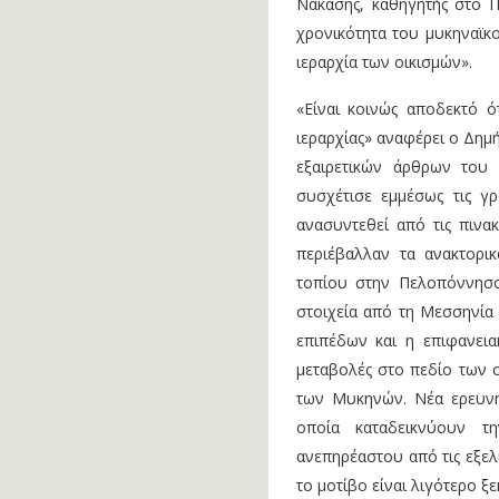
Νακάσης, καθηγητής στο Π
χρονικότητα του μυκηναϊκο
ιεραρχία των οικισμών».
«Είναι κοινώς αποδεκτό ό
ιεραρχίας» αναφέρει ο Δημή
εξαιρετικών άρθρων του 
συσχέτισε εμμέσως τις γρ
ανασυντεθεί από τις πινακ
περιέβαλλαν τα ανακτορικ
τοπίου στην Πελοπόννησο
στοιχεία από τη Μεσσηνία
επιπέδων και η επιφανεια
μεταβολές στο πεδίο των 
των Μυκηνών. Νέα ερευνητ
οποία καταδεικνύουν τ
ανεπηρέαστου από τις εξελί
το μοτίβο είναι λιγότερο ξ