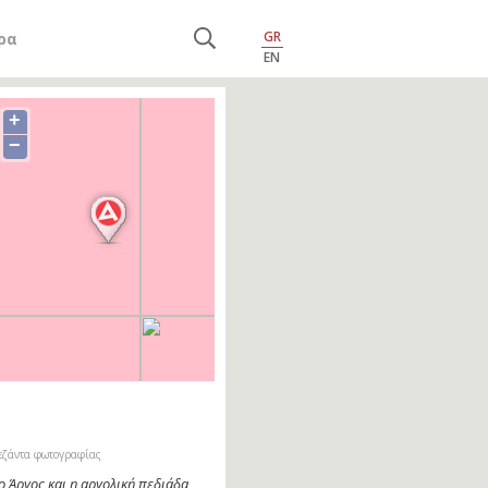
GR
ρα
EN
+
−
εζάντα φωτογραφίας
ο Άργος και η αργολική πεδιάδα,