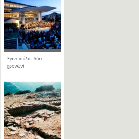
Έγινε κιόλας δύο
χρονών!