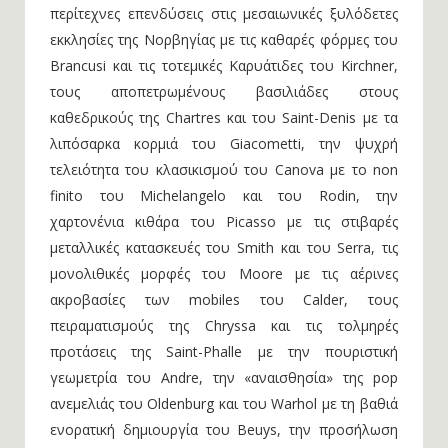
περίτεχνες επενδύσεις στις μεσαιωνικές ξυλόδετες
εκκλησίες της Νορβηγίας με τις καθαρές φόρμες του
Brancusi και τις τοτεμικές Καρυάτιδες του Kirchner,
τους αποπετρωμένους βασιλιάδες στους
καθεδρικούς της Chartres και του Saint-Denis με τα
λιπόσαρκα κορμιά του Giacometti, την ψυχρή
τελειότητα του κλασικισμού του Canova με το non
finito του Michelangelo και του Rodin, την
χαρτονένια κιθάρα του Picasso με τις στιβαρές
μεταλλικές κατασκευές του Smith και του Serra, τις
μονολιθικές μορφές του Moore με τις αέρινες
ακροβασίες των mobiles του Calder, τους
πειραματισμούς της Chryssa και τις τολμηρές
προτάσεις της Saint-Phalle με την πουριστική
γεωμετρία του Andre, την «αναισθησία» της pop
ανεμελιάς του Oldenburg και του Warhol με τη βαθιά
ενορατική δημιουργία του Beuys, την προσήλωση