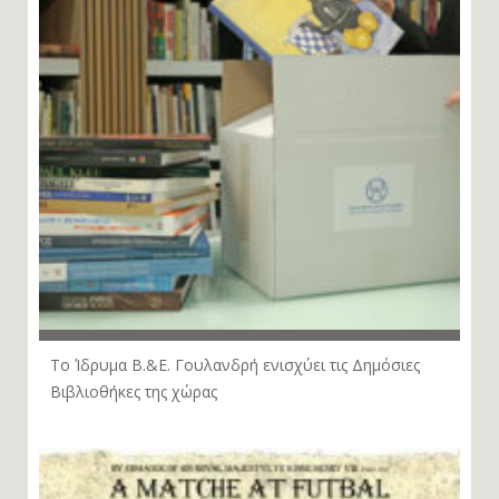
Το Ίδρυμα Β.&Ε. Γουλανδρή ενισχύει τις Δημόσιες
Βιβλιοθήκες της χώρας