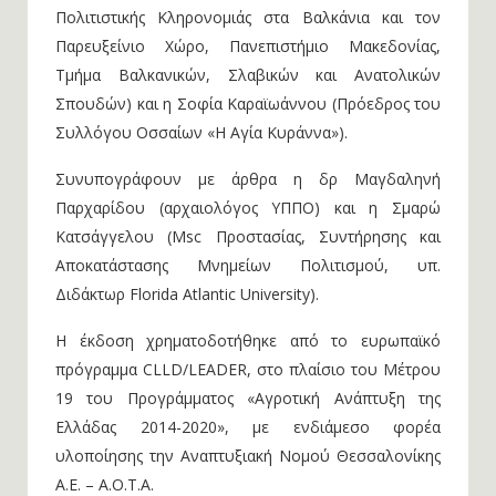
Πολιτιστικής Κληρονομιάς στα Βαλκάνια και τον
Παρευξείνιο Χώρο, Πανεπιστήμιο Μακεδονίας,
Τμήμα Βαλκανικών, Σλαβικών και Ανατολικών
Σπουδών) και η Σοφία Καραϊωάννου (Πρόεδρος του
Συλλόγου Οσσαίων «Η Αγία Κυράννα»).
Συνυπογράφουν με άρθρα η δρ Μαγδαληνή
Παρχαρίδου (αρχαιολόγος ΥΠΠΟ) και η Σμαρώ
Κατσάγγελου (Msc Προστασίας, Συντήρησης και
Αποκατάστασης Μνημείων Πολιτισμού, υπ.
Διδάκτωρ Florida Atlantic University).
Η έκδοση χρηματοδοτήθηκε από το ευρωπαϊκό
πρόγραμμα CLLD/LEADER, στο πλαίσιο του Μέτρου
19 του Προγράμματος «Αγροτική Ανάπτυξη της
Ελλάδας 2014-2020», με ενδιάμεσο φορέα
υλοποίησης την Αναπτυξιακή Νομού Θεσσαλονίκης
Α.Ε. – Α.Ο.Τ.Α.