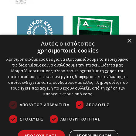
×
Αυτός ο ιστότοπος
χρησιμοποιεί cookies
Χρησιμοποιούμε cookies για να εξατομικεύσουμε το περιεχόμενο,
τις διαφημίσεις και να αναλύσουμε την επισκεψιμότητά μας.
Μοιραζόμαστε επίσης πληροφορίες σχετικά με τη χρήση του
ιστότοπού μας με τους συνεργάτες διαφήμισης και ανάλυσης, οι
οποίοι ενδέχεται να τις συνδυάσουν με άλλες πληροφορίες που
τους έχετε παράσχει ή που έχουν συλλέξει από τη χρήση των
υπηρεσιών τους από εσάς.
ΑΠΟΛΎΤΩΣ ΑΠΑΡΑΊΤΗΤΑ
ΑΠΌΔΟΣΗΣ
ΣΤΌΧΕΥΣΗΣ
ΛΕΙΤΟΥΡΓΙΚΌΤΗΤΑΣ
Τρόποι Πληρωμής
Ασφάλεια Συναλλαγών
Copyright ©
2026
Πολιτική Παράδοσης Προϊόντων
ΑΠΟΔΟΧΉ ΌΛΩΝ
ΑΠΌΡΡΙΨΗ ΌΛΩΝ