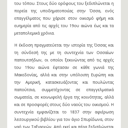
του τόπου. Στους δύο ορόφους του ξεδιπλώνεται η
πορεία της υποδηματοποιίας στην Όσσα, ενός
επαγγέλματος που χάρισε στον οικισμό φήμη και
ευημερία από τις αρχές του 19ου αιώνα έως και τα
μεταπολεμικά χρόνια.
Η έκδοση πραγματεύεται την ιστορία της Όσσας και
τη σύνδεσή της με τη συντεχνία των Οσσαίων
παπουτσήδων, οι οποίοι ξεκινώντας από τις αρχές
του 19ου αιώνα έφτασαν σε κάθε γωνιά της
Μακεδονίας, αλλά και στην υπόλοιπη Ευρώπη και
την Αμερική, κατασκευάζοντας και πουλώντας
παπούτσια, συμμετέχοντας σε επαγγελματικά
σωματεία, σε κοινωφελή έργα της κοινότητας, αλλά
και σε προσφορές στους δύο ναούς του οικισμού. Η
συντεχνία εμφανίζεται το 1837 στην αφιέρωση
λειτουργικού βιβλίου για τον άγιο Σπυρίδωνα, στον
ναό των Ταξιαρχών. Από εκεί και πέρα ξεδιπλώνεται