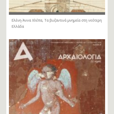
Ελένη-Άννα Χλέπα, Τα βυζαντινά μνημεία στη νεότερη
Ελλάδα