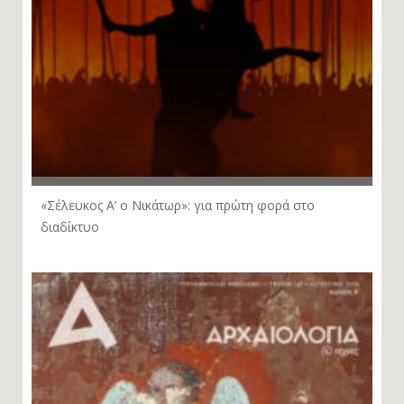
«Σέλευκος Α’ ο Νικάτωρ»: για πρώτη φορά στο
διαδίκτυο