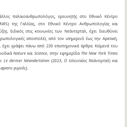
Γάλλος παλαιοανθρωπολόγος, ερευνητής στο Εθνικό Κέντρο
CNRS) της Γαλλίας, στο Εθνικό Κέντρο Ανθρωπολογίας και
ζης. Ειδικός στις κοινωνίες των Νεάντερταλ, έχει διευθύνει
ρωπολογικές αποστολές από τον ισημερινό έως την Αρκτική,
και έχει γράψει πάνω από 230 επιστημονικά άρθρα. Κείμενά του
ριοδικά
Nature
και
Science
, στην εφημερίδα
The New York Times
υ:
Le dernier Néandertalien
(2023,
Ο τελευταίος Νεάντερταλ
) και
apiens
γυμνός
).