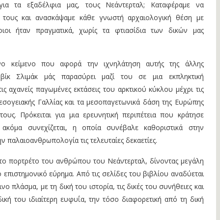
 για τα εξαδέλφια μας, τους Νεάντερταλ; Καταφέραμε να
τους και ανασκάψαμε κάθε γνωστή αρχαιολογική θέση με
ιοι ήταν πραγματικά, χωρίς τα φτιασίδια των δικών μας
νο κείμενο που αφορά την ιχνηλάτηση αυτής της άλλης
βίκ Σλιμάκ μάς παρασύρει μαζί του σε μια εκπληκτική
ις αχανείς παγωμένες εκτάσεις του αρκτικού κύκλου μέχρι τις
εσογειακής Γαλλίας και τα μεσοπαγετωνικά δάση της Ευρώπης
τους. Πρόκειται για μια ερευνητική περιπέτεια που κράτησε
 ακόμα συνεχίζεται, η οποία συνέβαλε καθοριστικά στην
 παλαιοανθρωπολογία τις τελευταίες δεκαετίες.
το πορτρέτο του ανθρώπου του Νεάντερταλ, δίνοντας μεγάλη
 επιστημονικό εύρημα. Από τις σελίδες του βιβλίου αναδύεται
ο πλάσμα, με τη δική του ιστορία, τις δικές του συνήθειες και
 δική του ιδιαίτερη ευφυΐα, την τόσο διαφορετική από τη δική