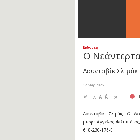
Εκδόσεις
Ο Νεάντερτα
Λουντοβίκ Σλιμάκ
12 Μαρ 2026
A
A
A
Λουντοβίκ Σλιμάκ,
Ο Νεά
μτφρ.: Άγγελος Φιλιππάτος
618-230-176-0