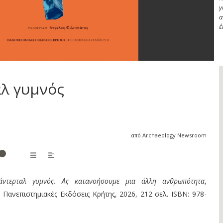
γ
α
έ
λ γυμνός
από Archaeology Newsroom
ντερταλ γυμνός. Ας κατανοήσουμε μια άλλη ανθρωπότητα
,
, Πανεπιστημιακές Εκδόσεις Κρήτης, 2026, 212 σελ. ISBN: 978-