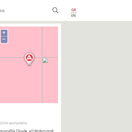
GR
ρα
EN
+
−
εζάντα φωτογραφίας
ουντοβίκ Σλιμάκ, «Ο Νεάντερταλ