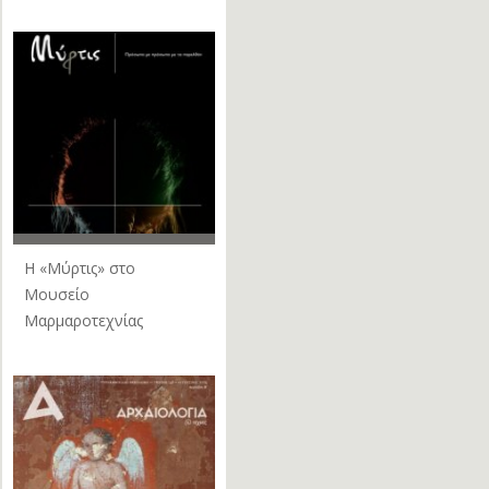
H «Μύρτις» στο
Μουσείο
Μαρμαροτεχνίας