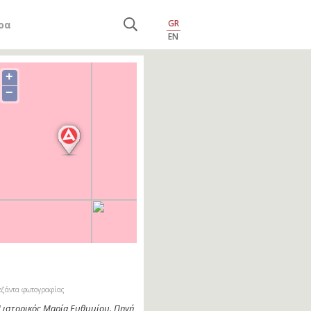
GR
ρα
EN
+
−
εζάντα φωτογραφίας
 ιστορικός Μαρία Ευθυμίου. Πηγή