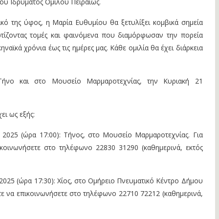
κού Ιδρύματος Ομίλου Πειραιώς.
κό της ύφος, η Μαρία Ευθυμίου θα ξετυλίξει κομβικά σημεία
φωτίζοντας τομές και φαινόμενα που διαμόρφωσαν την πορεία
ναϊκά χρόνια έως τις ημέρες μας. Κάθε ομιλία θα έχει διάρκεια
Τήνο και στο Μουσείο Μαρμαροτεχνίας, την Κυριακή 21
ει ως εξής:
2025 (ώρα 17:00): Τήνος, στο Μουσείο Μαρμαροτεχνίας. Για
πικοινωνήσετε στο τηλέφωνο 22830 31290 (καθημερινά, εκτός
025 (ώρα 17:30): Χίος, στο Ομήρειο Πνευματικό Κέντρο Δήμου
είτε να επικοινωνήσετε στο τηλέφωνο 22710 72212 (καθημερινά,