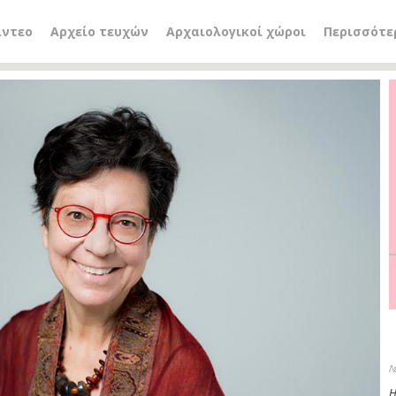
ίντεο
Αρχείο τευχών
Αρχαιολογικοί χώροι
Περισσότε
Λ
Η