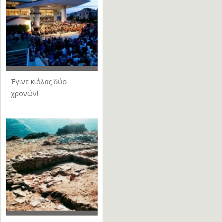
Έγινε κιόλας δύο
χρονών!