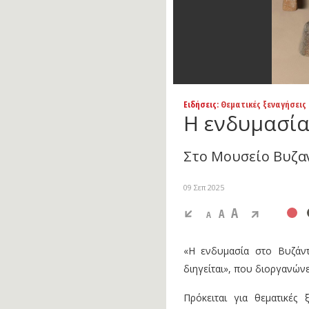
Ειδήσεις
: Θεματικές ξεναγήσεις
Η ενδυμασία
Στο Μουσείο Βυζα
09 Σεπ 2025
A
A
A
«Η ενδυμασία στο Βυζάντ
διηγείται», που διοργανών
Πρόκειται για θεματικές 