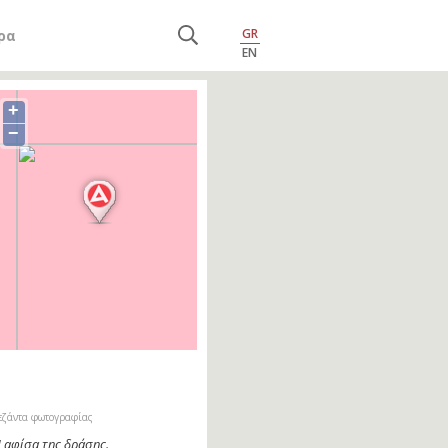
GR
ρα
EN
+
−
εζάντα φωτογραφίας
 αφίσα της δράσης.