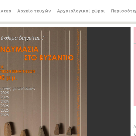
ίντεο
Αρχείο τευχών
Αρχαιολογικοί χώροι
Περισσότε
Λ
Η