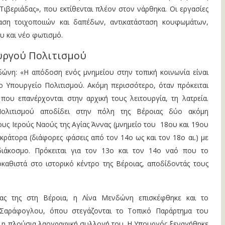
 Τιβεριάδας», που εκτίθενται πλέον στον νάρθηκα. Οι εργασίες
αση τοιχοποιιών και δαπέδων, αντικατάσταση κουφωμάτων,
υ και νέο φωτισμό.
υργού Πολιτισμού
νη: «Η απόδοση ενός μνημείου στην τοπική κοινωνία είναι
ο Υπουργείο Πολιτισμού. Ακόμη περισσότερο, όταν πρόκειται
 που επανέρχονται στην αρχική τους λειτουργία, τη λατρεία.
Πολιτισμού αποδίδει στην πόλη της Βέροιας δύο ακόμη
ους Ιερούς Ναούς της Αγίας Άννας (μνημείο του 18ου και 19ου
οκράτορα (διάφορες φάσεις από τον 14ο ως και τον 18ο αι.) με
 διάκοσμο. Πρόκειται για τον 13ο και τον 14ο ναό που το
καθιστά στο ιστορικό κέντρο της Βέροιας, αποδίδοντάς τους
ίας της στη Βέροια, η Λίνα Μενδώνη επισκέφθηκε και το
 Σαράφογλου, όπου στεγάζονται το Τοπικό Παράρτημα του
ι η πλούσια λαογραφική συλλογή του. Η Υπουργός ξεναγήθηκε