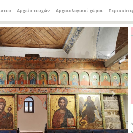
ίντεο
Αρχείο τευχών
Αρχαιολογικοί χώροι
Περισσότε
Next
Λ
Ν