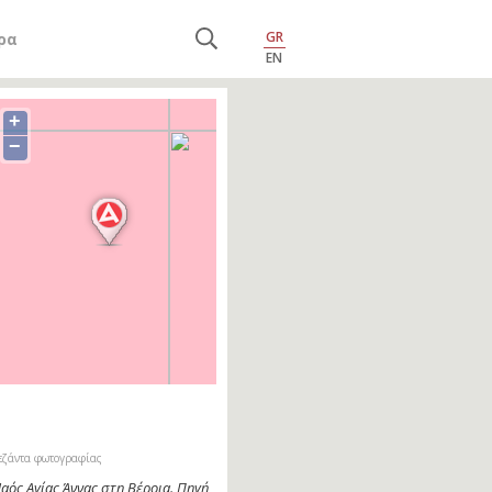
GR
ρα
EN
+
−
εζάντα φωτογραφίας
αός Αγίας Άννας στη Βέροια. Πηγή