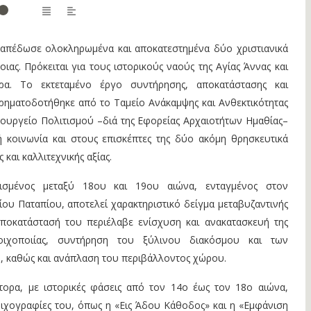
 απέδωσε ολοκληρωμένα και αποκατεστημένα δύο χριστιανικά
ιας. Πρόκειται για τους ιστορικούς ναούς της Αγίας Άννας και
ρα. Το εκτεταμένο έργο συντήρησης, αποκατάστασης και
ρηματοδοτήθηκε από το Ταμείο Ανάκαμψης και Ανθεκτικότητας
ουργείο Πολιτισμού –διά της Εφορείας Αρχαιοτήτων Ημαθίας–
 κοινωνία και στους επισκέπτες της δύο ακόμη θρησκευτικά
 και καλλιτεχνικής αξίας.
ισμένος μεταξύ 18ου και 19ου αιώνα, ενταγμένος στον
ου Παταπίου, αποτελεί χαρακτηριστικό δείγμα μεταβυζαντινής
αποκατάστασή του περιέλαβε ενίσχυση και ανακατασκευή της
οιχοποιίας, συντήρηση του ξύλινου διακόσμου και των
 καθώς και ανάπλαση του περιβάλλοντος χώρου.
ορα, με ιστορικές φάσεις από τον 14ο έως τον 18ο αιώνα,
 τοιχογραφίες του, όπως η «Εις Άδου Κάθοδος» και η «Εμφάνιση