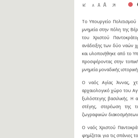
A
A
A
​Το Υπουργείο Πολιτισμού
μνημεία στην πόλη της Βέρο
του Χριστού Παντοκράτο
ανάδειξης των δύο ναών χ
και υλοποιήθηκε από το Υπ
προσφέροντας στην τοπική
μνημεία μοναδικής ιστορικής
Ο ναός Αγίας Άννας, χτ
αρχαιολογικό χώρο του Αγί
ξυλόστεγης βασιλικής. Η 
στέγης, στερέωση της τ
ζωγραφικών διακοσμήσεων,
Ο ναός Χριστού Παντοκράτ
φημίζεται για τις σπάνιες