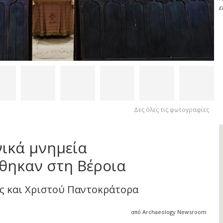
ε
Δες όλες τις φωτογραφίες
νικά μνημεία
θηκαν στη Βέροια
ας και Χριστού Παντοκράτορα
από Archaeology Newsroom