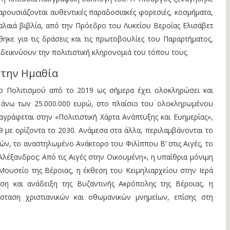
αρουσιάζονται αυθεντικές παραδοσιακές φορεσιές, κοσμήματα,
αλαιά βιβλία, από την Πρόεδρο του Λυκείου Βεροίας Ελισάβετ
κε για τις δράσεις και τις πρωτοβουλίες του Παραρτήματος,
εικνύουν την πολιτιστική κληρονομιά του τόπου τους.
στην Ημαθία
ο Πολιτισμού από το 2019 ως σήμερα έχει ολοκληρώσει και
 άνω των 25.000.000 ευρώ, στο πλαίσιο του ολοκληρωμένου
γράφεται στην «Πολιτιστική Χάρτα Ανάπτυξης και Ευημερίας»,
9 με ορίζοντα το 2030. Ανάμεσα στα άλλα, περιλαμβάνονται το
ν, το αναστηλωμένο Ανάκτορο του Φιλίππου Β’ στις Αιγές, το
λέξανδρος: Από τις Αιγές στην Οικουμένη», η υπαίθρια μόνιμη
ουσείο της Βέροιας, η έκθεση του Κειμηλιαρχείου στην Ιερά
η και ανάδειξη της Βυζαντινής Ακρόπολης της Βέροιας, η
σταση χριστιανικών και οθωμανικών μνημείων, επίσης στη