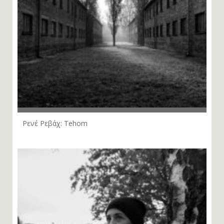
Ρενέ Ρεβάχ: Tehom