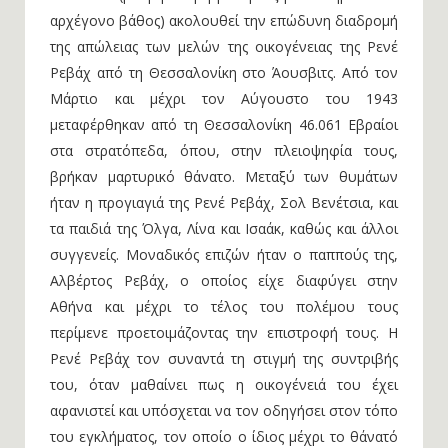
αρχέγονο βάθος) ακολουθεί την επώδυνη διαδρομή
της απώλειας των μελών της οικογένειας της Ρενέ
Ρεβάχ από τη Θεσσαλονίκη στο Άουσβιτς. Από τον
Μάρτιο και μέχρι τον Αύγουστο του 1943
μεταφέρθηκαν από τη Θεσσαλονίκη 46.061 Εβραίοι
στα στρατόπεδα, όπου, στην πλειοψηφία τους,
βρήκαν μαρτυρικό θάνατο. Μεταξύ των θυμάτων
ήταν η προγιαγιά της Ρενέ Ρεβάχ, Σολ Βενέτσια, και
τα παιδιά της Όλγα, Λίνα και Ισαάκ, καθώς και άλλοι
συγγενείς. Μοναδικός επιζών ήταν ο παππούς της,
Αλβέρτος Ρεβάχ, ο οποίος είχε διαφύγει στην
Αθήνα και μέχρι το τέλος του πολέμου τους
περίμενε προετοιμάζοντας την επιστροφή τους. Η
Ρενέ Ρεβάχ τον συναντά τη στιγμή της συντριβής
του, όταν μαθαίνει πως η οικογένειά του έχει
αφανιστεί και υπόσχεται να τον οδηγήσει στον τόπο
του εγκλήματος, τον οποίο ο ίδιος μέχρι το θάνατό