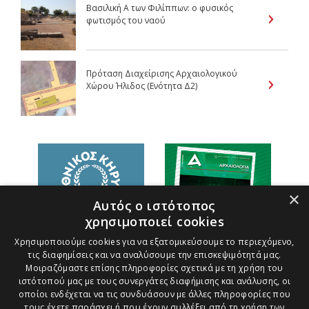
Βασιλική Α των Φιλίππων: ο φυσικός
φωτισμός του ναού
Πρόταση Διαχείρισης Αρχαιολογικού
Χώρου Ήλιδος (Ενότητα Δ2)
×
Αυτός ο ιστότοπος
χρησιμοποιεί cookies
Χρησιμοποιούμε cookies για να εξατομικεύσουμε το περιεχόμενο,
τις διαφημίσεις και να αναλύσουμε την επισκεψιμότητά μας.
Μοιραζόμαστε επίσης πληροφορίες σχετικά με τη χρήση του
ιστότοπού μας με τους συνεργάτες διαφήμισης και ανάλυσης, οι
οποίοι ενδέχεται να τις συνδυάσουν με άλλες πληροφορίες που
τους έχετε παράσχει ή που έχουν συλλέξει από τη χρήση των