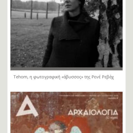
Tehom, η φωτογραφική «άβυσσος» της Ρενέ Ρεβάχ