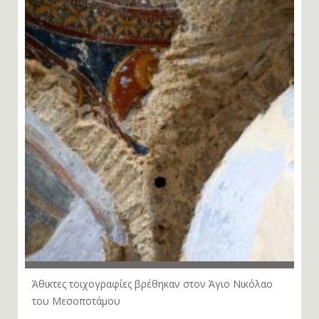
Άθικτες τοιχογραφίες βρέθηκαν στον Άγιο Νικόλαο
του Μεσοποτάμου